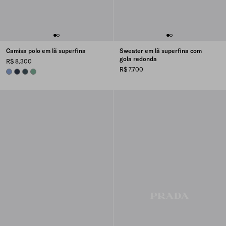
Camisa polo em lã superfina
Sweater em lã superfina com
gola redonda
R$ 8.300
R$ 7.700
AVIATOR BLUE
NAVY
BOTTLE GREEN
SAGE GREEN