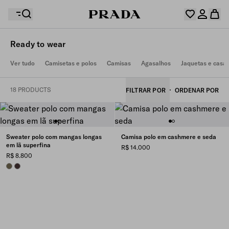
Ready to wear
Sua lista de desejos está vazia. Explore as coleções,
Ver tudo
Camisetas e polos
Camisas
Agasalhos
Jaquetas e casa
Seu carrinho está vazio
salve seus itens favoritos e junte-os aqui.
Entre ou crie sua conta pessoal
Entre ou crie sua conta pessoal
18 PRODUCTS
FILTRAR POR
ORDENAR POR
Seu carrinho está vazio
Sweater polo com mangas longas
Camisa polo em cashmere e seda
em lã superfina
R$ 14.000
R$ 8.800
FOREST GREEN
DARK BROWN