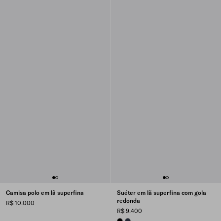
Camisa polo em lã superfina
Suéter em lã superfina com gola
redonda
R$ 10.000
R$ 9.400
BLACK
NAVY