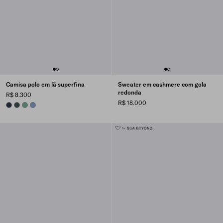
Camisa polo em lã superfina
Sweater em cashmere com gola
redonda
R$ 8.300
R$ 18.000
NAVY
BOTTLE GREEN
SAGE GREEN
AVIATOR BLUE