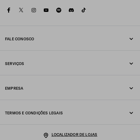
facebook
twitter
instagram
youtube
spotify
discord
tiktok
FALE CONOSCO
Fale conosco pelo telefone 0800 777 7232
SERVIÇOS
Fale conosco pelo WhatsApp
Serviços online e em loja
Contatos
EMPRESA
Acompanhe seu pedido
FAQ
Fondazione Prada
Devoluções
TERMOS E CONDIÇÕES LEGAIS
Prada Group
Envio e entrega
Aviso legal
Luna Rossa
LOCALIZADOR DE LOJAS