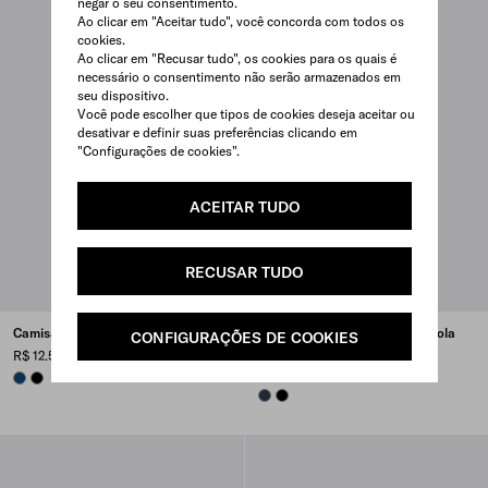
negar o seu consentimento.
Ao clicar em "Aceitar tudo", você concorda com todos os
cookies.
Ao clicar em "Recusar tudo", os cookies para os quais é
necessário o consentimento não serão armazenados em
seu dispositivo.
Você pode escolher que tipos de cookies deseja aceitar ou
desativar e definir suas preferências clicando em
"Configurações de cookies".
ACEITAR TUDO
RECUSAR TUDO
Camisa polo em lã superfina
Suéter em lã superfina com gola
CONFIGURAÇÕES DE COOKIES
redonda
R$ 12.500
R$ 9.400
BLUE
BLACK
NAVY
BLACK