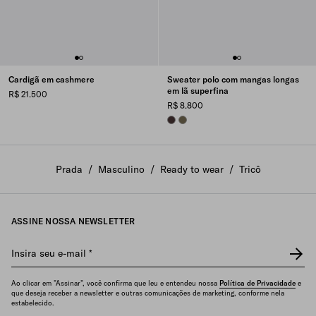
Cardigã em cashmere
Sweater polo com mangas longas
em lã superfina
R$ 21.500
R$ 8.800
DARK BROWN
FOREST GREEN
Prada
/
Masculino
/
Ready to wear
/
Tricô
ASSINE NOSSA NEWSLETTER
Insira seu e-mail
*
Ao clicar em "Assinar", você confirma que leu e entendeu nossa
Política de Privacidade
e
que deseja receber a newsletter e outras comunicações de marketing, conforme nela
estabelecido.