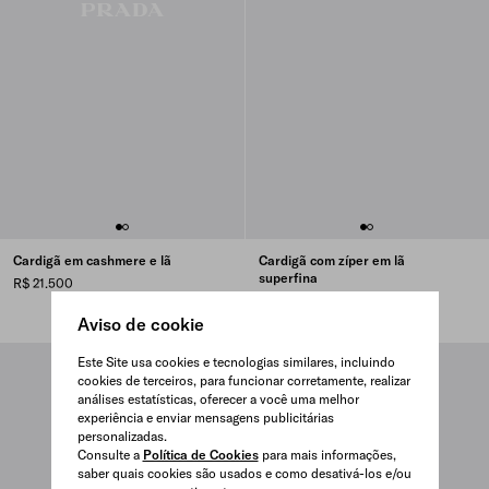
Cardigã em cashmere e lã
Cardigã com zíper em lã
superfina
R$ 21.500
R$ 18.000
Aviso de cookie
Este Site usa cookies e tecnologias similares, incluindo
cookies de terceiros, para funcionar corretamente, realizar
análises estatísticas, oferecer a você uma melhor
experiência e enviar mensagens publicitárias
personalizadas.
Consulte a
Política de Cookies
para mais informações,
saber quais cookies são usados e como desativá-los e/ou