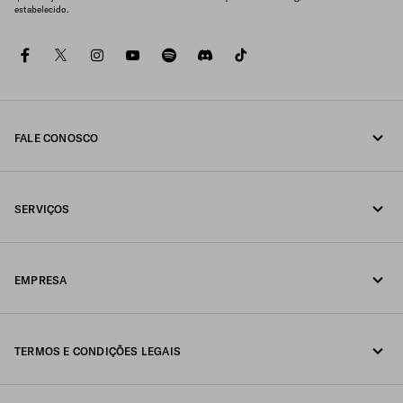
estabelecido.
facebook
twitter
instagram
youtube
spotify
discord
tiktok
FALE CONOSCO
Fale conosco pelo telefone 0800 777 7232
SERVIÇOS
Fale conosco pelo WhatsApp
Serviços online e em loja
Contatos
EMPRESA
Acompanhe seu pedido
FAQ
Fondazione Prada
Devoluções
TERMOS E CONDIÇÕES LEGAIS
Prada Group
Envio e entrega
Aviso legal
Luna Rossa