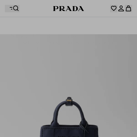
Sua lista de desejos está vazia. Explore as coleções,
Seu carrinho está vazio
salve seus itens favoritos e junte-os aqui.
Entre ou crie sua conta pessoal
Entre ou crie sua conta pessoal
Seu carrinho está vazio