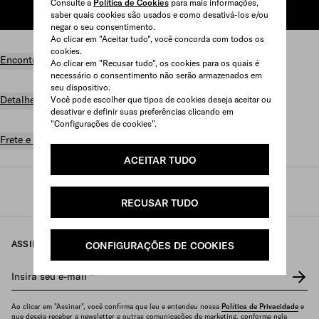
Consulte a
Política de Cookies
para mais informações,
ADICIONAR AO CARRINHO
saber quais cookies são usados e como desativá-los e/ou
negar o seu consentimento.
Ao clicar em "Aceitar tudo", você concorda com todos os
cookies.
Encontrar uma loja
Ao clicar em "Recusar tudo", os cookies para os quais é
necessário o consentimento não serão armazenados em
seu dispositivo.
Detalhes do produto
Você pode escolher que tipos de cookies deseja aceitar ou
desativar e definir suas preferências clicando em
"Configurações de cookies".
Frete e devolução grátis
ACEITAR TUDO
Prada
/
Feminino
/
Bolsas
/
Bolsas de mão
RECUSAR TUDO
ASSINE NOSSA NEWSLETTER
CONFIGURAÇÕES DE COOKIES
Insira seu e-mail
*
Ao clicar em "Assinar", você confirma que leu e entendeu nossa
Política de Privacidade
e
que deseja receber a newsletter e outras comunicações de marketing, conforme nela