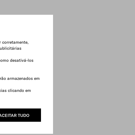
r corretamente,
ublicitárias
como desativá-los
serão armazenados em
ncias clicando em
ACEITAR TUDO