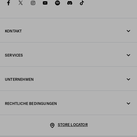
facebook
twitter
instagram
youtube
spotify
discord
tiktok
KONTAKT
Rufen Sie uns an +43 1 417 1278
SERVICES
Schreiben Sie uns per WhatsApp
Online- und In-Store-Services
Kontakte
UNTERNEHMEN
Ihre Bestellung verfolgen
FAQ
Fondazione Prada
Rückgaben
RECHTLICHE BEDINGUNGEN
Prada Group
Versand und Lieferung
Impressum
Luna Rossa
STORE LOCATOR
Datenschutzerklärung
Nachhaltigkeit