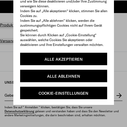
und wie Sie diese deaktivieren und/oder Ihre Zustimmung
verweigern können.
ZUM WARENKORB HINZUFÜGEN
Indem Sie auf „Alle akzeptieren“ klicken, stimmen Sie allen
Cookies zu.
Indem Sie auf „Alle ablehnen“ klicken, werden die
Produktdetails
zustimmungspflichtigen Cookies nicht auf Ihrem Gerät
gespeichert.
Sie können durch Klicken auf „Cookie-Einstellung“
auswählen, welche Cookies Sie akzeptieren oder
Versand und Rückgabe gratis
deaktivieren und Ihre Einstellungen verwalten möchten.
ALLE AKZEPTIEREN
Prada
/
Damen
/
Taschen
/
Tragetaschen
ALLE ABLEHNEN
UNSEREN NEWSLETTER ERHALTEN
COOKIE-EINSTELLUNGEN
Geben Sie Ihre E-Mail-Adresse ein
*
Indem Sie auf " Anmelden " klicken, bestätigen Sie, dass Sie unsere
Datenschutzerklärung
gelesen und verstanden haben und dass Sie den Newsletter und
andere Marketingmitteilungen, die darin beschrieben sind, erhalten möchten.