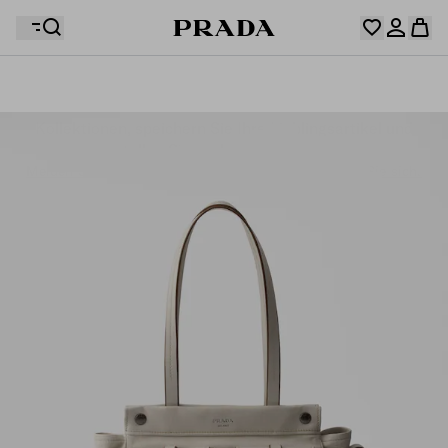
Ihre Wunschliste ist leer. Entdecken Sie die
Kollektionen, speichern Sie Ihre Lieblingsartikel und
Ihr Warenkorb ist leer
Melden Sie sich in Ihrem Konto an oder registrieren Sie sich.
stellen Sie sie hier zusammen.
Melden Sie sich in Ihrem Konto an oder registrieren Sie sich.
Ihr Warenkorb ist leer