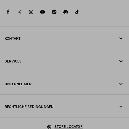
facebook
twitter
instagram
youtube
spotify
discord
tiktok
KONTAKT
Rufen Sie uns an +43 1 417 1278
SERVICES
Schreiben Sie uns per WhatsApp
Online- und In-Store-Services
Kontakte
UNTERNEHMEN
Ihre Bestellung verfolgen
FAQ
Fondazione Prada
Rückgaben
RECHTLICHE BEDINGUNGEN
Prada Group
Versand und Lieferung
Impressum
Luna Rossa
STORE LOCATOR