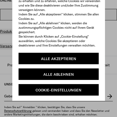
ONLINE AUSVERKAUFT
zu erhalten und zu erfahren, welche Cookies wir verwenden
und wie Sie diese deaktivieren und/oder Ihre Zustimmung
verweigern können.
Indem Sie auf „Alle akzeptieren“ klicken, stimmen Sie allen
IM STORE SUCHEN
Cookies zu.
Indem Sie auf „Alle ablehnen“ klicken, werden die
zustimmungspflichtigen Cookies nicht auf Ihrem Gerät
Produktdetails
gespeichert.
Sie können durch Klicken auf „Cookie-Einstellung“
auswählen, welche Cookies Sie akzeptieren oder
deaktivieren und Ihre Einstellungen verwalten möchten.
Versand und Rückgabe gratis
ALLE AKZEPTIEREN
Prada
/
Damen
/
Lifestyle-accessoires
/
Sport und freizeit
ALLE ABLEHNEN
UNSEREN NEWSLETTER ERHALTEN
COOKIE-EINSTELLUNGEN
Geben Sie Ihre E-Mail-Adresse ein
*
Indem Sie auf " Anmelden " klicken, bestätigen Sie, dass Sie unsere
Datenschutzerklärung
gelesen und verstanden haben und dass Sie den Newsletter und
andere Marketingmitteilungen, die darin beschrieben sind, erhalten möchten.