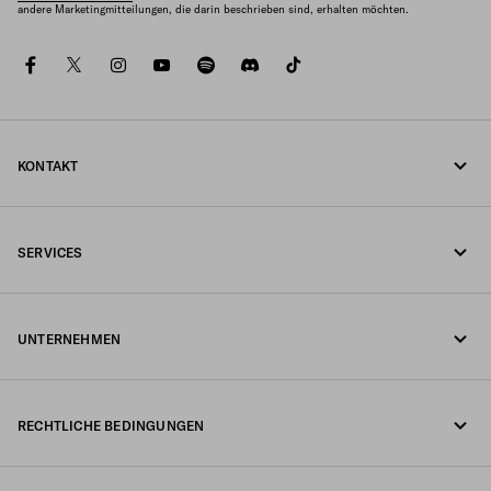
andere Marketingmitteilungen, die darin beschrieben sind, erhalten möchten.
facebook
twitter
instagram
youtube
spotify
discord
tiktok
KONTAKT
Rufen Sie uns an +43 1 417 1278
SERVICES
Schreiben Sie uns per WhatsApp
Online- und In-Store-Services
Kontakte
UNTERNEHMEN
Ihre Bestellung verfolgen
FAQ
Fondazione Prada
Rückgaben
RECHTLICHE BEDINGUNGEN
Prada Group
Versand und Lieferung
Impressum
Luna Rossa