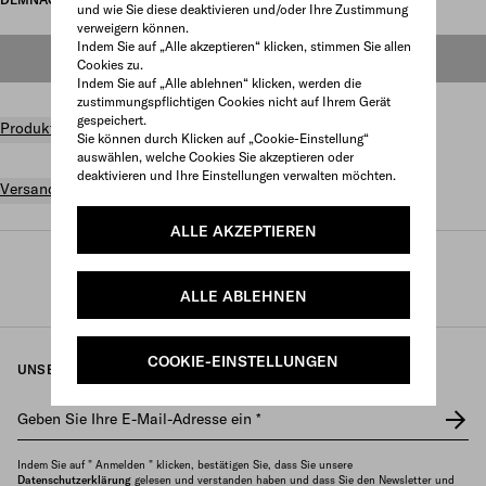
und wie Sie diese deaktivieren und/oder Ihre Zustimmung
verweigern können.
Indem Sie auf „Alle akzeptieren“ klicken, stimmen Sie allen
DEMNÄCHST ONLINE ERHÄLTLICH
Cookies zu.
Indem Sie auf „Alle ablehnen“ klicken, werden die
zustimmungspflichtigen Cookies nicht auf Ihrem Gerät
gespeichert.
Produktdetails
Sie können durch Klicken auf „Cookie-Einstellung“
auswählen, welche Cookies Sie akzeptieren oder
deaktivieren und Ihre Einstellungen verwalten möchten.
Versand und Rückgabe gratis
ALLE AKZEPTIEREN
Prada
/
Parfums und beauty
/
Beauty
/
Pinsel und accessoires
ALLE ABLEHNEN
COOKIE-EINSTELLUNGEN
UNSEREN NEWSLETTER ERHALTEN
Geben Sie Ihre E-Mail-Adresse ein
*
Indem Sie auf " Anmelden " klicken, bestätigen Sie, dass Sie unsere
Datenschutzerklärung
gelesen und verstanden haben und dass Sie den Newsletter und