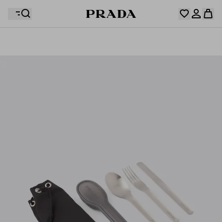
Ihre Wunschliste ist leer. Entdecken Sie die
Kollektionen, speichern Sie Ihre Lieblingsartikel und
Ihr Warenkorb ist leer
Melden Sie sich in Ihrem Konto an oder registrieren Sie sich.
stellen Sie sie hier zusammen.
Melden Sie sich in Ihrem Konto an oder registrieren Sie sich.
Ihr Warenkorb ist leer