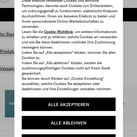
Diese Website verwendet Cookies und ähnliche
Technologien, darunter auch Cookies von Drittanbietern,
um ordnungsgemäß zu funktionieren, statistische Analysen
ZUM WARENKORB HINZUFÜGEN
durchzuführen, Ihnen ein besseres Erlebnis zu bieten und
Ihnen personalisierte Online-Werbebotschaften zu
versenden.
Lesen Sie die
Cookie-Richtlinie
, um weitere Informationen
Im Store suchen
zu erhalten und zu erfahren, welche Cookies wir verwenden
und wie Sie diese deaktivieren und/oder Ihre Zustimmung
verweigern können.
Produktdetails
Indem Sie auf „Alle akzeptieren“ klicken, stimmen Sie allen
Cookies zu.
Indem Sie auf „Alle ablehnen“ klicken, werden die
Versand und Rückgabe gratis
zustimmungspflichtigen Cookies nicht auf Ihrem Gerät
gespeichert.
Sie können durch Klicken auf „Cookie-Einstellung“
auswählen, welche Cookies Sie akzeptieren oder
deaktivieren und Ihre Einstellungen verwalten möchten.
SEA BEYOND
1 % der Erlöse aus der Prada Re-Nylon for Sea Beyond
Kollektion kommen dem zugehörigen Bildungsprogramm
ALLE AKZEPTIEREN
zugute.
Mehr entdecken
ALLE ABLEHNEN