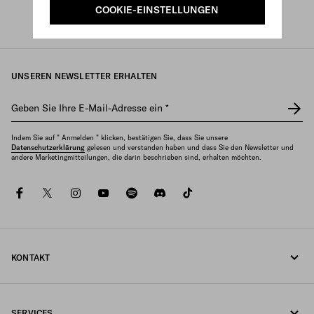
COOKIE-EINSTELLUNGEN
Prada
/
Damen
/
Lifestyle-accessoires
/
Spiele und accessoires für zuhause
UNSEREN NEWSLETTER ERHALTEN
Geben Sie Ihre E-Mail-Adresse ein
*
Indem Sie auf " Anmelden " klicken, bestätigen Sie, dass Sie unsere
Datenschutzerklärung
gelesen und verstanden haben und dass Sie den Newsletter und
andere Marketingmitteilungen, die darin beschrieben sind, erhalten möchten.
facebook
twitter
instagram
youtube
spotify
discord
tiktok
KONTAKT
Rufen Sie uns an +43 1 417 1278
SERVICES