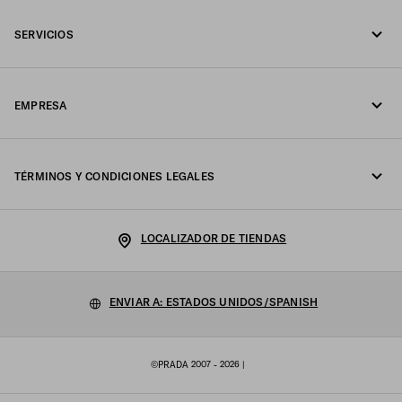
Llámenos 1-877-997-7232
SERVICIOS
Escríbanos por WhatsApp
Servicios en línea y en tienda
Contactos
EMPRESA
Seguimiento del pedido
Preguntas frecuentes
Fondazione Prada
Devoluciones
TÉRMINOS Y CONDICIONES LEGALES
Prada Group
Envíos y entregas
Declaración de Privacidad
Luna Rossa
LOCALIZADOR DE TIENDAS
Política de cookies
Sostenibilidad
Configuración de las cookies
ENVIAR A: ESTADOS UNIDOS/SPANISH
Trabaja con nosotros
Condiciones de venta
©PRADA 2007 - 2026
|
Sitemap