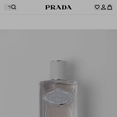
Votre wishlist est vide. Explorez les collections,
enregistrez vos articles favoris et créez votre sélection
Désolé, votre panier est vide
Connectez-vous ou créez un compte personnel.
ici.
Connectez-vous ou créez un compte personnel.
Désolé, votre panier est vide