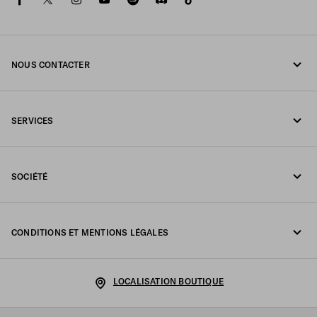
NOUS CONTACTER
Appelez-nous +352 27 94 21 53
SERVICES
Écrivez-nous sur WhatsApp
Services en ligne et en boutique
Contacts
SOCIÉTÉ
Suivi de votre commande
FAQ
Fondazione Prada
Retours
CONDITIONS ET MENTIONS LÉGALES
Prada Group
Expédition et livraison
Mentions légales
Luna Rossa
LOCALISATION BOUTIQUE
Politique de Confidentialité
Développement durable