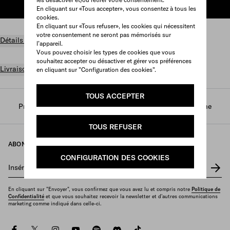
AJOUTER AU PANIER
En cliquant sur «Tous accepter», vous consentez à tous les
cookies.
En cliquant sur «Tous refuser», les cookies qui nécessitent
votre consentement ne seront pas mémorisés sur
Détails du produit
l’appareil.
Vous pouvez choisir les types de cookies que vous
souhaitez accepter ou désactiver et gérer vos préférences
Livraison et retours gratuits
en cliquant sur "Configuration des cookies".
TOUS ACCEPTER
Prada
/
Parfums et beauté
/
Parfums
/
Parfums femme
TOUS REFUSER
ABONNEZ-VOUS À NOTRE NEWSLETTER
CONFIGURATION DES COOKIES
Insérez votre adresse e-mail
*
En cliquant sur "Envoyer", vous confirmez que vous avez lu et compris notre
Politique de
Confidentialité
et que vous souhaitez recevoir la newsletter et d'autres communications
marketing comme indiqué dans celle-ci.
facebook
twitter
instagram
youtube
spotify
discord
tiktok