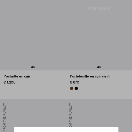
Pochette en cuir
Portefeuille en cuir vieilli
€ 1.200
€ 670
GRAPHITE
BLACK
FROM THE RUNWAY
FROM THE RUNWAY