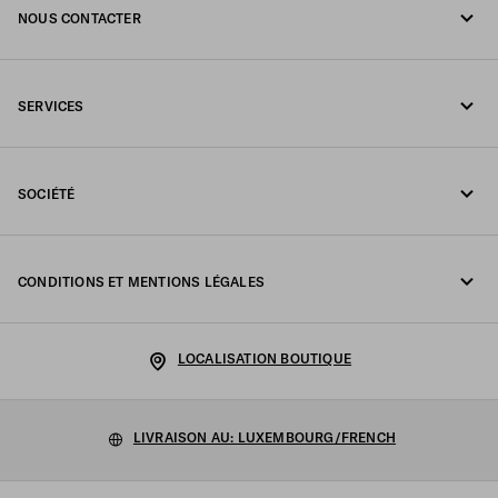
NOUS CONTACTER
Appelez-nous +352 27 94 21 53
SERVICES
Écrivez-nous sur WhatsApp
Services en ligne et en boutique
Contacts
SOCIÉTÉ
Suivi de votre commande
FAQ
Fondazione Prada
Retours
CONDITIONS ET MENTIONS LÉGALES
Prada Group
Expédition et livraison
Mentions légales
Luna Rossa
LOCALISATION BOUTIQUE
Politique de Confidentialité
Développement durable
Politique relative aux cookies
LIVRAISON AU: LUXEMBOURG/FRENCH
Travailler avec nous
Configuration des cookies