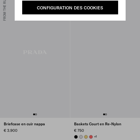
FROM THE RUNWAY
CONFIGURATION DES COOKIES
Briefcase en cuir nappa
Baskets Court en Re-Nylon
€ 3.900
€ 750
BLACK
PEARL GRAY
PINEAPPLE
CORAL
+1