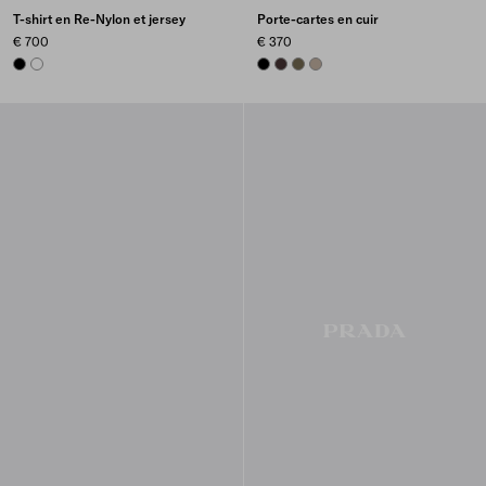
T-shirt en Re-Nylon et jersey
Porte-cartes en cuir
€ 700
€ 370
BLACK
WHITE
BLACK
DARK BROWN
FOREST GREEN
CLAY GREY