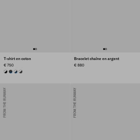
T-shirt en coton
Bracelet chaîne en argent
€ 750
€ 880
BLACK/WHITE
BLUE/DARK GREY
NAVY
EBONY/WHITE
FROM THE RUNWAY
FROM THE RUNWAY