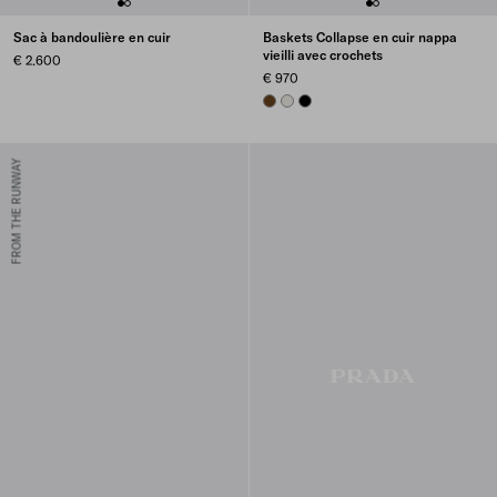
Sac à bandoulière en cuir
Baskets Collapse en cuir nappa
vieilli avec crochets
€ 2.600
€ 970
OAK
CHALK WHITE
BLACK
FROM THE RUNWAY