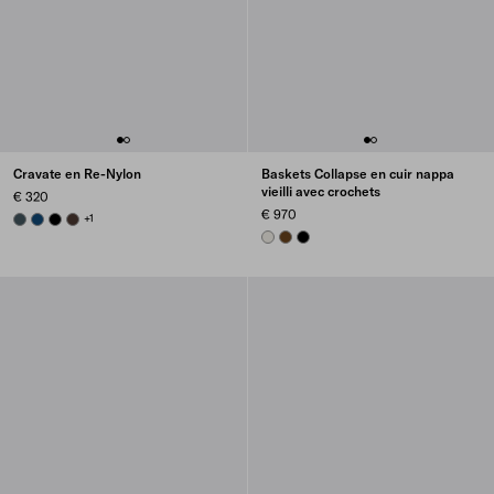
Cravate en Re-Nylon
Baskets Collapse en cuir nappa
vieilli avec crochets
€ 320
€ 970
BOTTLE GREEN
BLUE
BLACK
EBONY
+1
CHALK WHITE
OAK
BLACK