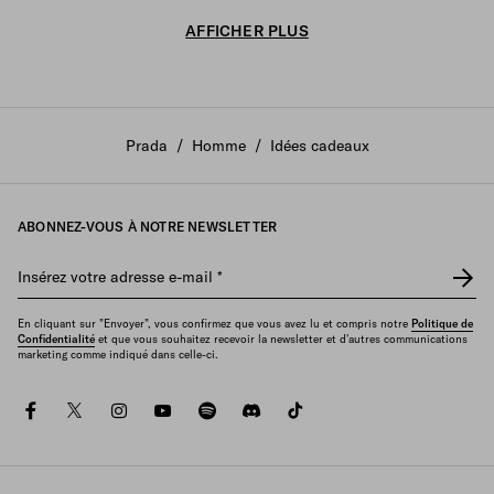
AFFICHER PLUS
Prada
/
Homme
/
Idées cadeaux
ABONNEZ-VOUS À NOTRE NEWSLETTER
Insérez votre adresse e-mail
*
En cliquant sur "Envoyer", vous confirmez que vous avez lu et compris notre
Politique de
Confidentialité
et que vous souhaitez recevoir la newsletter et d'autres communications
marketing comme indiqué dans celle-ci.
facebook
twitter
instagram
youtube
spotify
discord
tiktok