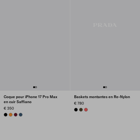
Coque pour iPhone 17 Pro Max
Baskets montantes en Re-Nylon
en cuir Saffiano
€ 780
€ 350
BLACK
OLIVE
CORAL
BLACK
AMBER
BURGUNDY
AVIATION BLUE