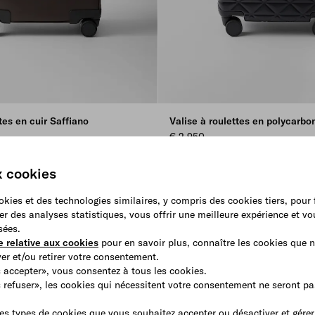
tes en cuir Saffiano
Valise à roulettes en polycarbo
€ 2.950
K BEIGE
DY
x cookies
ookies et des technologies similaires, y compris des cookies tiers, pour
er des analyses statistiques, vous offrir une meilleure expérience et v
sées.
e relative aux cookies
pour en savoir plus, connaître les cookies que n
r et/ou retirer votre consentement.
 accepter», vous consentez à tous les cookies.
s refuser», les cookies qui nécessitent votre consentement ne seront p
es types de cookies que vous souhaitez accepter ou désactiver et gérer