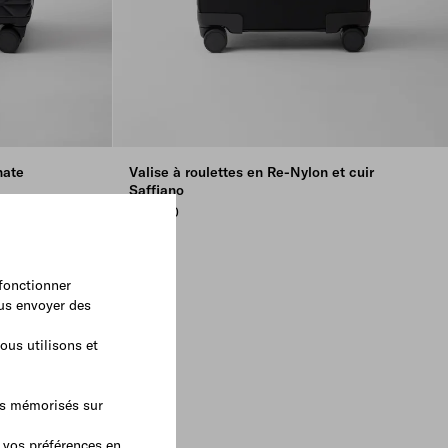
nate
Valise à roulettes en Re-Nylon et cuir
Saffiano
€ 2.950
 fonctionner
ous envoyer des
ous utilisons et
as mémorisés sur
 vos préférences en