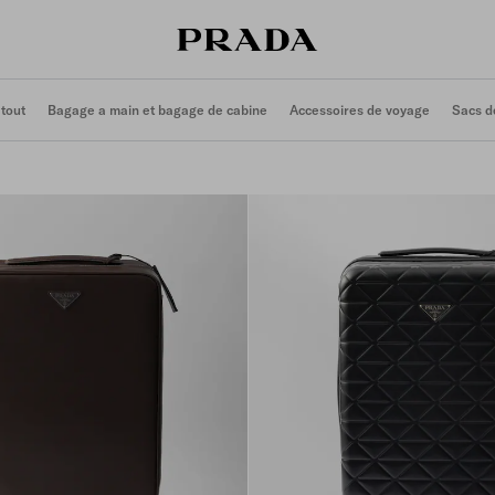
 tout
Bagage a main et bagage de cabine
Accessoires de voyage
Sacs d