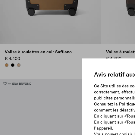
Valise à roulettes en cuir Saffiano
Valise à roulet
€ 4.400
€ 4.400
CARAMEL
BLACK
SAND BEIGE
COFFEE
BAMBOO/COR
BURGUN
Avis relatif au
Ce Site utilise des c
correctement, effectu
publicités personnali
Consultez la
Politiqu
comment les désactive
En cliquant sur «Tous
En cliquant sur «Tou
l’appareil.
Vous pouvez choisir l