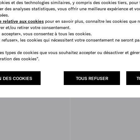
cean EDT 100 ml
Luna Rossa Ocean EDT 50 ml
ookies et des technologies similaires, y compris des cookies tiers, pour
€ 95
er des analyses statistiques, vous offrir une meilleure expérience et v
sées.
e relative aux cookies
pour en savoir plus, connaître les cookies que n
r et/ou retirer votre consentement.
 accepter», vous consentez à tous les cookies.
s refuser», les cookies qui nécessitent votre consentement ne seront p
es types de cookies que vous souhaitez accepter ou désactiver et gérer
ration des cookies".
N DES COOKIES
TOUS REFUSER
T