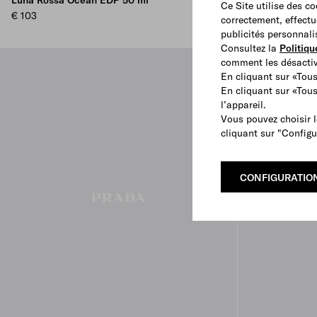
Luna Rossa Ocean EDP 50 ml
Luna Rossa O
Ce Site utilise des c
€ 103
€ 128
correctement, effectu
publicités personnali
Consultez la
Politiqu
comment les désactive
En cliquant sur «Tous
En cliquant sur «Tou
l’appareil.
Vous pouvez choisir l
cliquant sur "Configu
CONFIGURATIO