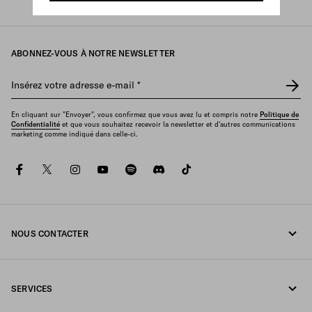
Prada
/
Femme
/
Essentials
/
Prada re-edition
ABONNEZ-VOUS À NOTRE NEWSLETTER
Insérez votre adresse e-mail
*
En cliquant sur "Envoyer", vous confirmez que vous avez lu et compris notre
Politique de
Confidentialité
et que vous souhaitez recevoir la newsletter et d'autres communications
marketing comme indiqué dans celle-ci.
facebook
twitter
instagram
youtube
spotify
discord
tiktok
NOUS CONTACTER
Appelez-nous +352 27 94 21 53
SERVICES
Écrivez-nous sur WhatsApp