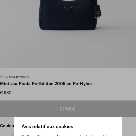
Plus d’images
Mini sac Prada Re-Edition 2005 en Re-Nylon
€ 980
ÉPUISÉ
Couleur
Bleualtique
Avis relatif aux cookies