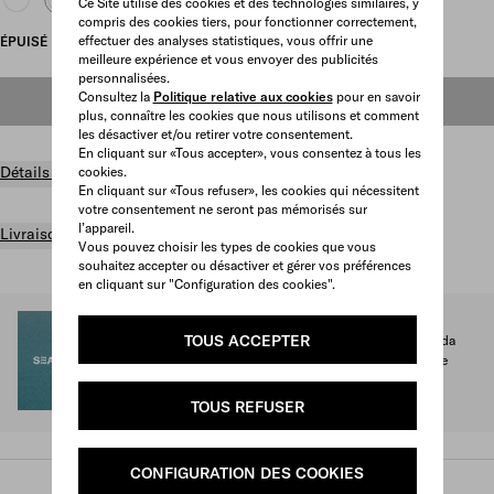
Ce Site utilise des cookies et des technologies similaires, y
compris des cookies tiers, pour fonctionner correctement,
effectuer des analyses statistiques, vous offrir une
ÉPUISÉ
meilleure expérience et vous envoyer des publicités
personnalisées.
Consultez la
Politique relative aux cookies
pour en savoir
ÉPUISÉ
plus, connaître les cookies que nous utilisons et comment
les désactiver et/ou retirer votre consentement.
En cliquant sur «Tous accepter», vous consentez à tous les
Détails du produit
cookies.
En cliquant sur «Tous refuser», les cookies qui nécessitent
votre consentement ne seront pas mémorisés sur
l’appareil.
Livraison et retours gratuits
Vous pouvez choisir les types de cookies que vous
souhaitez accepter ou désactiver et gérer vos préférences
en cliquant sur "Configuration des cookies".
SEA BEYOND
TOUS ACCEPTER
1 % des recettes dérivées des ventes de la collection Prada
Re-Nylon for SEA BEYOND est reversé à son programme
éducatif.
Voir plus
TOUS REFUSER
CONFIGURATION DES COOKIES