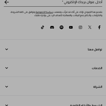
أدخل عنوان بريدك الإلكتروني
*
بتقديم هذا النموذج، تؤكد على أنك قد قرأت، وفهمت
سياسة الخصوصية
وتوافق على كافة الشروط،
والالتزامات، وأحكام جمع البيانات، والمعالجة لأهداف الرد على، وإدارة طلبك
tiktok
discord
spotify
youtube
instagram
twitter
facebook
تواصل معنا
اتصل بنا 96522240788+
الخدمات
تواصل معنا عبر WhatsApp
خدمات عبر الإنترنت وفي المتجر
جهات الاتصال
الشركة
تتبع طلبك
الأسئلة الشائعة
Fondazione Prada
عمليات الإرجاع
الشروط والأحكام القانونية