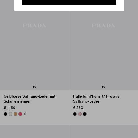
Geldbörse Saffiano-Leder mit
Hülle für iPhone 17 Pro aus
Schulterriemen
Saffiano-Leder
€ 1.150
€ 350
BLACK
CHALK WHITE
CARAMEL
PEONY PINK
+1
BLACK
PEACH
BLACK