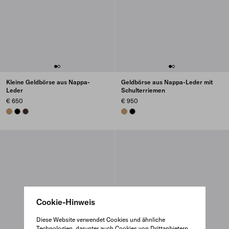
Kleine Geldbörse aus Nappa-
Geldbörse aus Nappa-Leder mit
Leder
Schulterriemen
€ 650
€ 950
CARAMEL
BLACK
SIENNA
CARAMEL
BLACK
Cookie-Hinweis
Diese Website verwendet Cookies und ähnliche
Technologien, darunter auch Cookies von Drittanbietern,