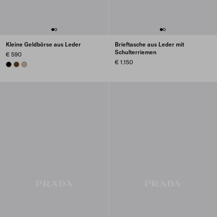
Kleine Geldbörse aus Leder
Brieftasche aus Leder mit
Schulterriemen
€ 590
€ 1.150
BLACK
CHESTNUT BROWN
SAND BEIGE