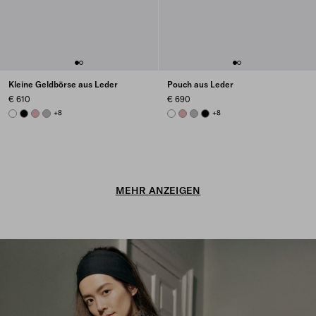
Kleine Geldbörse aus Leder
Pouch aus Leder
€ 610
€ 690
WHITE
BLACK
ROSY BLUSH
DARK GREY
+8
WHITE
ROSY BLUSH
DARK GREY
BLACK
+8
MEHR ANZEIGEN