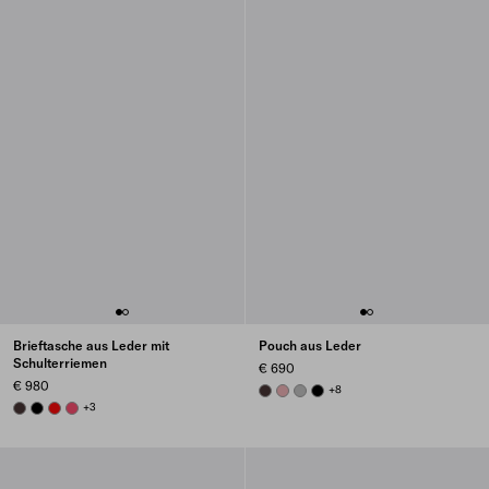
Brieftasche aus Leder mit
Pouch aus Leder
Schulterriemen
€ 690
€ 980
DARK BROWN
ROSY BLUSH
DARK GREY
BLACK
+8
DARK BROWN
BLACK
RED
PEONY PINK
+3