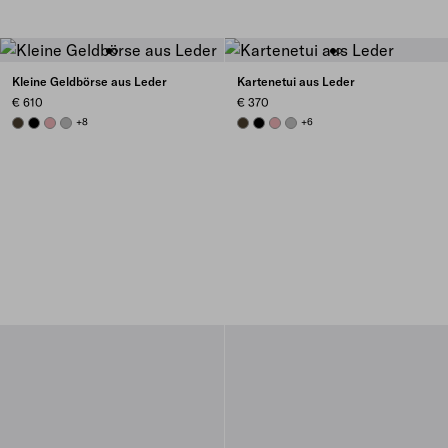
Kleine Geldbörse aus Leder
Kartenetui aus Leder
€ 610
€ 370
FOREST
BLACK
ROSY BLUSH
DARK GREY
+8
FOREST
BLACK
ROSY BLUSH
DARK GREY
+6