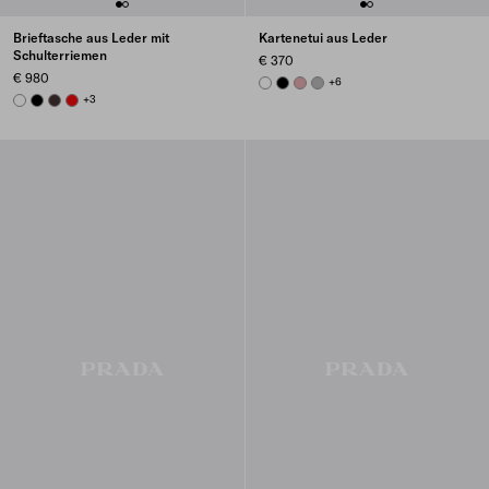
Brieftasche aus Leder mit
Kartenetui aus Leder
Schulterriemen
€ 370
€ 980
WHITE
BLACK
ROSY BLUSH
DARK GREY
+6
WHITE
BLACK
DARK BROWN
RED
+3