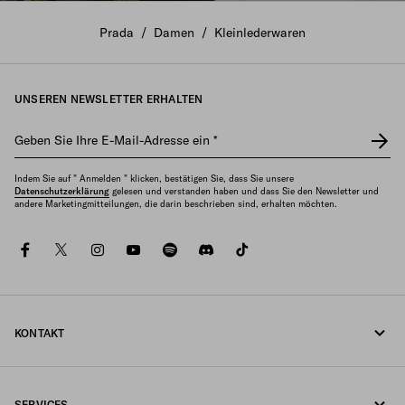
Die neue Damenkollektion
Prada
/
Damen
/
Kleinlederwaren
ENTDECKEN
UNSEREN NEWSLETTER ERHALTEN
Geben Sie Ihre E-Mail-Adresse ein
*
Indem Sie auf " Anmelden " klicken, bestätigen Sie, dass Sie unsere
Datenschutzerklärung
gelesen und verstanden haben und dass Sie den Newsletter und
andere Marketingmitteilungen, die darin beschrieben sind, erhalten möchten.
facebook
twitter
instagram
youtube
spotify
discord
tiktok
KONTAKT
Rufen Sie uns an +49 30 3080 9268
SERVICES