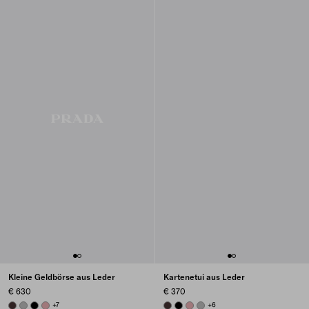
Kleine Geldbörse aus Leder
Kartenetui aus Leder
€ 630
€ 370
DARK BROWN
DARK GREY
BLACK
ROSY BLUSH
+7
DARK BROWN
BLACK
ROSY BLUSH
DARK GREY
+6