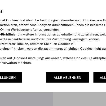
is
det Cookies und ähnliche Technologien, darunter auch Cookies von Dr
ktionieren, statistische Analysen durchzuführen, Ihnen ein besseres E
e Online-Werbebotschaften zu versenden.
Richtlinie
, um weitere Informationen zu erhalten und zu erfahren, wel
e diese deaktivieren und/oder Ihre Zustimmung verweigern können.
kzeptieren“ klicken, stimmen Sie allen Cookies zu.
ablehnen“ klicken, werden die zustimmungspflichtigen Cookies nicht au
cken auf „Cookie-Einstellung“ auswählen, welche Cookies Sie akzeptie
Nylon
Steppmantel aus Re-Nylon mit
en verwalten möchten.
€ 720
ELLUNGEN
ALLE ABLEHNEN
ALL