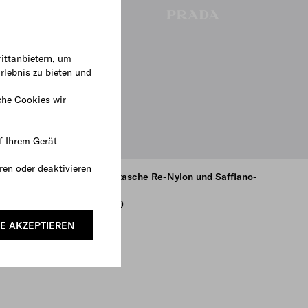
ittanbietern, um
rlebnis zu bieten und
che Cookies wir
f Ihrem Gerät
ren oder deaktivieren
 Kapuze
Hundetasche Re-Nylon und Saffiano-
Leder
€ 3.200
E AKZEPTIEREN