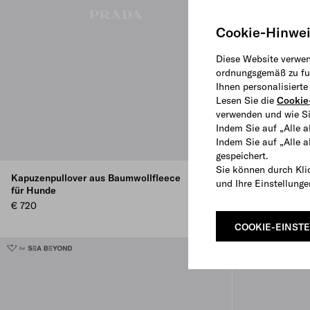
Cookie-Hinwe
Diese Website verwen
ordnungsgemäß zu fun
Ihnen personalisiert
Lesen Sie die
Cookie-
verwenden und wie Si
Indem Sie auf „Alle a
Indem Sie auf „Alle 
gespeichert.
Sie können durch Kli
Kapuzenpullover aus Baumwollfleece
Leine aus Re-
und Ihre Einstellung
für Hunde
€ 720
€ 720
COOKIE-EINST