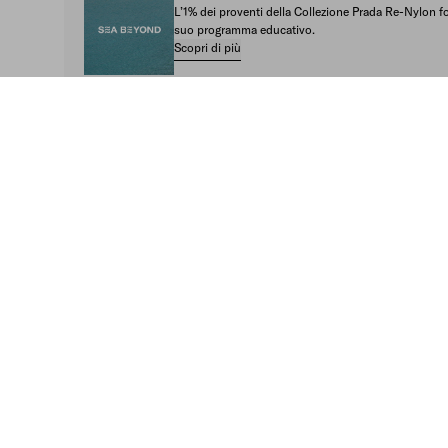
L’1% dei proventi della Collezione Prada Re-Nylon 
suo programma educativo.
Scopri di più