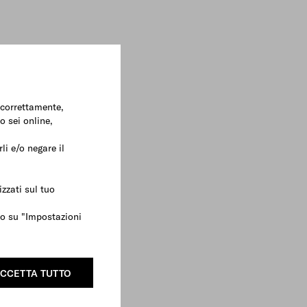
e correttamente,
o sei online,
li e/o negare il
zzati sul tuo
ndo su "Impostazioni
CCETTA TUTTO