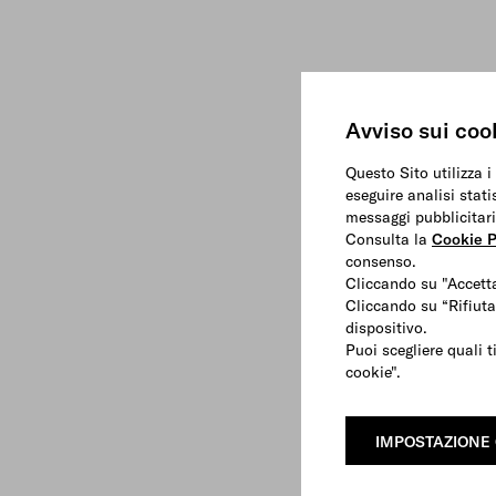
Avviso sui coo
Questo Sito utilizza i
eseguire analisi stati
messaggi pubblicitari
Consulta la
Cookie P
consenso.
Cliccando su "Accetta
Cliccando su “Rifiuta
dispositivo.
Puoi scegliere quali t
cookie".
IMPOSTAZIONE