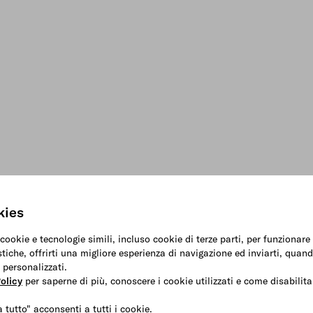
kies
 cookie e tecnologie simili, incluso cookie di terze parti, per funzionar
stiche, offrirti una migliore esperienza di navigazione ed inviarti, quand
 personalizzati.
olicy
per saperne di più, conoscere i cookie utilizzati e come disabilitar
 tutto" acconsenti a tutti i cookie.