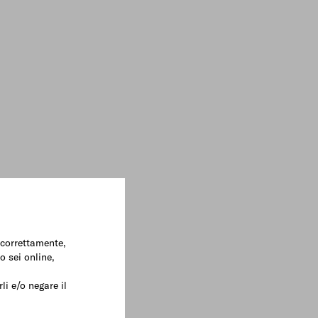
e correttamente,
o sei online,
li e/o negare il