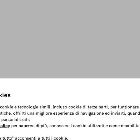
kies
 cookie e tecnologie simili, incluso cookie di terze parti, per funzionar
stiche, offrirti una migliore esperienza di navigazione ed inviarti, quand
 personalizzati.
olicy
per saperne di più, conoscere i cookie utilizzati e come disabilitar
 tutto" acconsenti a tutti i cookie.