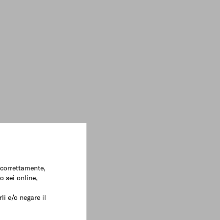
e correttamente,
o sei online,
li e/o negare il