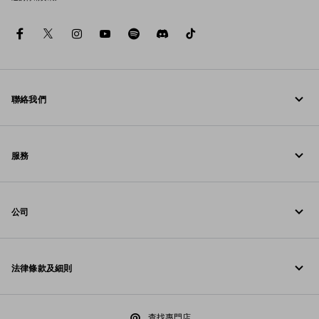
facebook
twitter
instagram
youtube
spotify
discord
tiktok
聯絡我們
请致电我们 +852 2603 9500
服務
通过WhatsApp与我们联系
線上與門店服務
联系方式
公司
追蹤訂單
常見問題
Prada基金会
退貨
法律條款及細則
Prada集团
配送與送達
法律通知
Luna Rossa
查找專門店