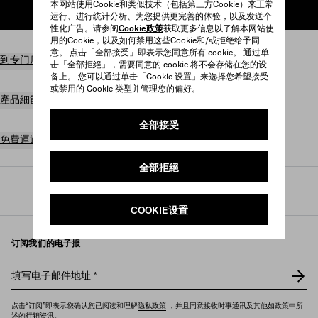
本网站使用Cookie和类似技术（包括第三方Cookie）来正常
加入購物袋
运行、进行统计分析、为您提供更完善的体验，以及发送个
性化广告。请参阅
Cookie政策
获取更多信息以了解本网站使
用的Cookie，以及如何禁用这些Cookie和/或拒绝给予同
意。 点击「全部接受」即表示您同意所有 cookie。 通过单
到专门店寻找商品
击「全部拒絕」，需要同意的 cookie 将不会存储在您的设
备上。 您可以通过单击「Cookie 设置」来选择您希望接受
或禁用的 Cookie 类型并管理您的偏好。
產品細節
全部接受
免費運送及退貨
全部拒絕
Prada
/
女士
/
包袋
/
手提包
COOKIE设置
订阅我们的电子报
填写电子邮件地址
*
点击“订阅”即表示您确认您已阅读和理解
隐私政策
，并且同意接收时事通讯及其他如政策中所
述的行销资讯。