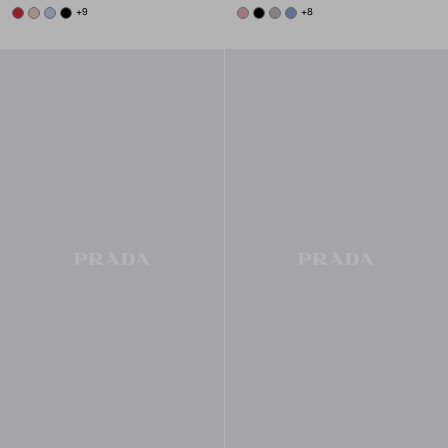
FIERY RED
POWDER PINK
PALE BLUE
BLACK
+9
ROSY BLUSH
BLACK
DARK GREY
AVIATOR BLUE
+8