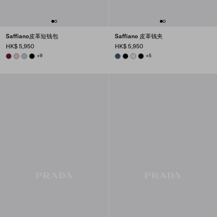
Saffiano皮革短钱包
Saffiano 皮革钱夹
HK$ 5,950
HK$ 5,950
BURGUNDY
POWDER PINK
PALE BLUE
BLACK
+9
AVIATION BLUE
BLACK
ALABASTER
BLACK
+5