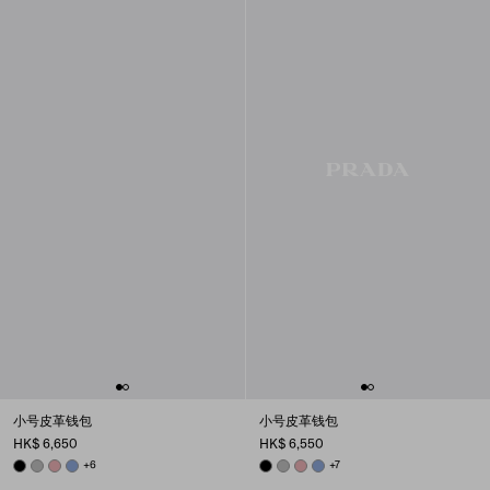
小号皮革钱包
小号皮革钱包
HK$ 6,650
HK$ 6,550
BLACK
DARK GREY
ROSY BLUSH
AVIATOR BLUE
+6
BLACK
DARK GREY
ROSY BLUSH
AVIATOR BLUE
+7