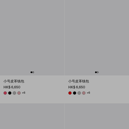
小号皮革钱包
小号皮革钱包
HK$ 6,650
HK$ 6,650
PEONY PINK
BLACK
DARK GREY
ROSY BLUSH
+6
RED
BLACK
DARK GREY
ROSY BLUSH
+6