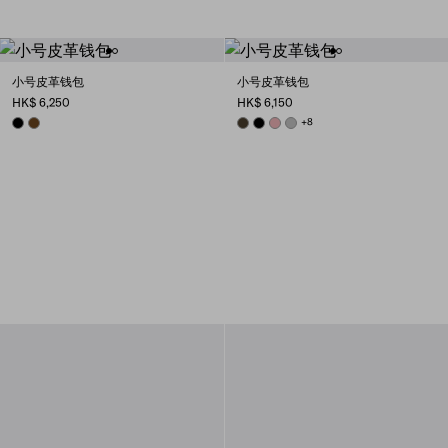
小号皮革钱包
小号皮革钱包
HK$ 6,250
HK$ 6,150
BLACK
CHESTNUT BROWN
FOREST
BLACK
ROSY BLUSH
DARK GREY
+8