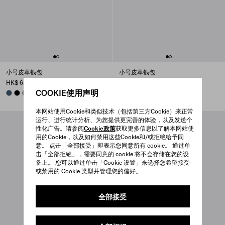
小号皮革钱包
小号皮革钱包
HK$ 6,650
HK$ 6,150
COOKIE使用声明
AVIATION BLUE
BLACK
DARK GREY
ROSY BLUSH
+6
AVIATION BLUE
BLACK
ROSY BLUSH
DARK GREY
+8
本网站使用Cookie和类似技术（包括第三方Cookie）来正常
运行、进行统计分析、为您提供更完善的体验，以及发送个
性化广告。请参阅
Cookie政策
获取更多信息以了解本网站使
用的Cookie，以及如何禁用这些Cookie和/或拒绝给予同
意。 点击「全部接受」即表示您同意所有 cookie。 通过单
击「全部拒絕」，需要同意的 cookie 将不会存储在您的设
备上。 您可以通过单击「Cookie 设置」来选择您希望接受
或禁用的 Cookie 类型并管理您的偏好。
全部接受