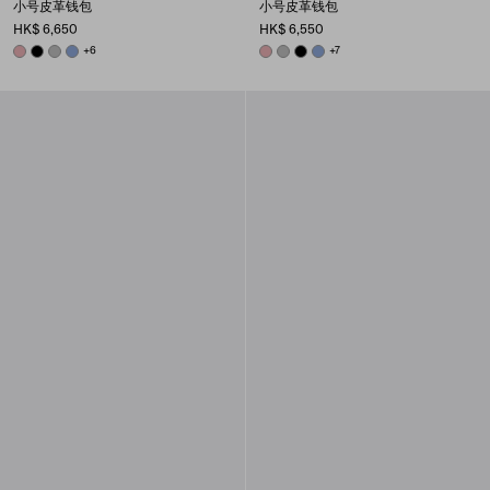
小号皮革钱包
小号皮革钱包
HK$ 6,650
HK$ 6,550
ROSY BLUSH
BLACK
DARK GREY
AVIATOR BLUE
+6
ROSY BLUSH
DARK GREY
BLACK
AVIATOR BLUE
+7