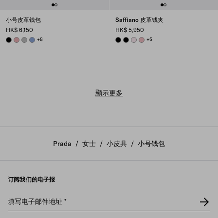
小号皮革钱包
Saffiano 皮革钱夹
HK$ 6,150
HK$ 5,950
BLACK
ROSY BLUSH
DARK GREY
AVIATOR BLUE
+8
BLACK
BLACK
ALABASTER
PEACH
+5
顯示更多
Prada
/
女士
/
小皮具
/
小号钱包
订阅我们的电子报
填写电子邮件地址
*