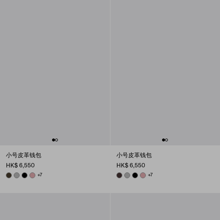
小号皮革钱包
小号皮革钱包
HK$ 6,550
HK$ 6,550
FOREST
DARK GREY
BLACK
ROSY BLUSH
+7
DARK BROWN
DARK GREY
BLACK
ROSY BLUSH
+7