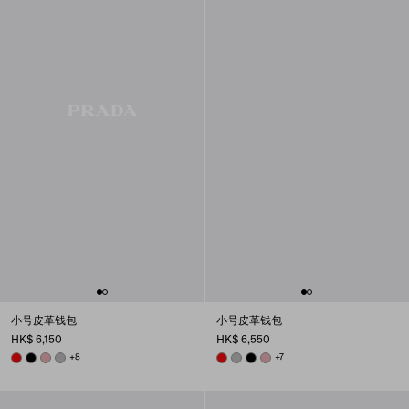
小号皮革钱包
小号皮革钱包
HK$ 6,150
HK$ 6,550
RED
BLACK
ROSY BLUSH
DARK GREY
+8
RED
DARK GREY
BLACK
ROSY BLUSH
+7