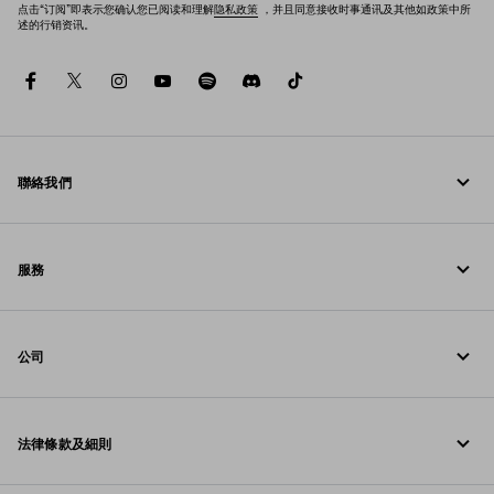
点击“订阅”即表示您确认您已阅读和理解
隐私政策
，并且同意接收时事通讯及其他如政策中所
述的行销资讯。
facebook
twitter
instagram
youtube
spotify
discord
tiktok
聯絡我們
请致电我们 +852 2603 9500
服務
通过WhatsApp与我们联系
線上與門店服務
联系方式
公司
追蹤訂單
常見問題
Prada基金会
退貨
法律條款及細則
Prada集团
配送與送達