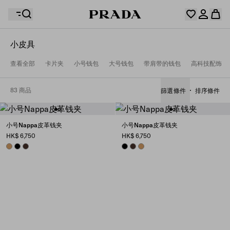
小皮具
你的願望清單是空的。探索收藏，保存您最喜歡的物品並
查看全部
卡片夹
小号钱包
大号钱包
带肩带的钱包
高科技配饰
您的購物袋是空的
在這裡收集它們。
登入或註冊個人帳戶。
登入或註冊個人帳戶。
83 商品
篩選條件
排序條件
您的購物袋是空的
小号Nappa皮革钱夹
小号Nappa皮革钱夹
HK$ 6,750
HK$ 6,750
CARAMEL
BLACK
SIENNA
BLACK
SIENNA
CARAMEL