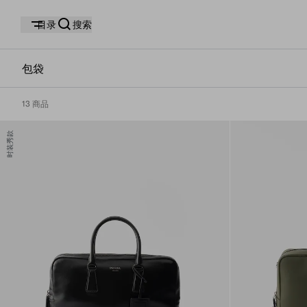
目录
搜索
包袋
13 商品
时装秀款