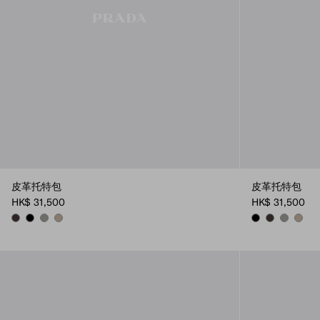
皮革托特包
皮革托特包
HK$ 31,500
HK$ 31,500
DARK BROWN
BLACK
BAMBOO/CORK BEIGE
CLAY
BLACK
DARK BROW
BAMBOO/
CLAY