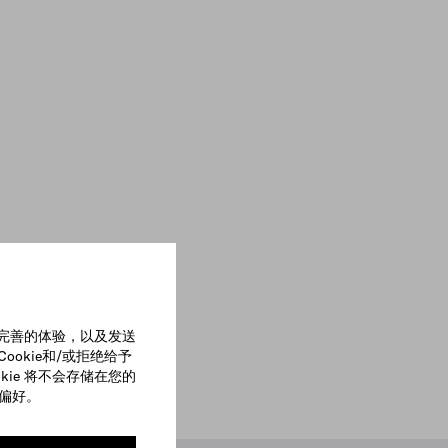
更完善的体验，以及发送
okie和/或拒绝给予
kie 将不会存储在您的
的偏好。