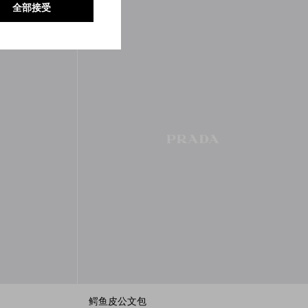
全部接受
鳄鱼皮公文包