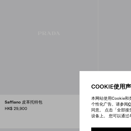
COOKIE使用
本网站使用Cooki
Saffiano 皮革托特包
Saffiano皮
个性化广告。请参阅
C
HK$ 29,900
HK$ 36,900
同意。 点击「全部接受
设备上。 您可以通过单
BLACK
BAMBOO/COR