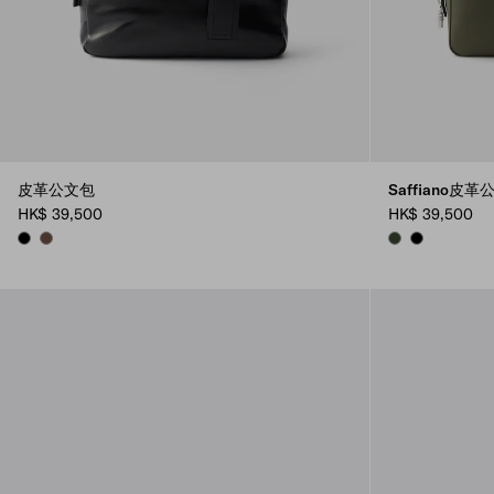
皮革公文包
Saffiano皮
HK$ 39,500
HK$ 39,500
BLACK
COCOA BROWN
LODEN
BLACK