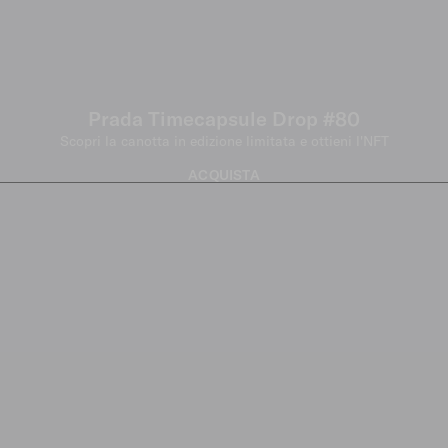
Prada Timecapsule Drop #80
Scopri la canotta in edizione limitata e ottieni l'NFT
ACQUISTA