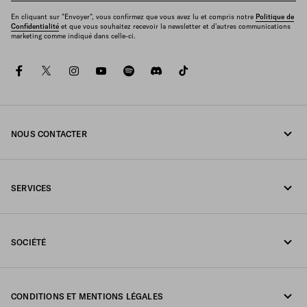
En cliquant sur "Envoyer", vous confirmez que vous avez lu et compris notre
Politique de
Confidentialité
et que vous souhaitez recevoir la newsletter et d'autres communications
marketing comme indiqué dans celle-ci.
facebook
twitter
instagram
youtube
spotify
discord
tiktok
NOUS CONTACTER
Appelez-nous +41 43 508 3665
SERVICES
Écrivez-nous sur WhatsApp
Services en ligne et en boutique
Contacts
SOCIÉTÉ
Suivi de votre commande
FAQ
Fondazione Prada
Retours
CONDITIONS ET MENTIONS LÉGALES
Prada Group