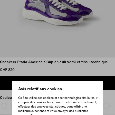
Plus d’images
Sneakers Prada America’s Cup en cuir verni et tissu technique
CHF 820
AJOUTER AU PANIER
Avis relatif aux cookies
Couleur
Violet/Argent
Ce Site utilise des cookies et des technologies similaires, y
compris des cookies tiers, pour fonctionner correctement,
effectuer des analyses statistiques, vous offrir une
meilleure expérience et vous envoyer des publicités