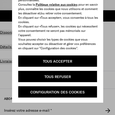
personnalisées.
Taille
Consultez la
Politique relative aux cookies
pour en savoir
plus, connaître les cookies que nous utilisons et comment
les désactiver et/ou retirer votre consentement.
AJOUTER AU PANIER
En cliquant sur «Tous accepter», vous consentez à tous les
cookies.
En cliquant sur «Tous refuser», les cookies qui nécessitent
votre consentement ne seront pas mémorisés sur
Disponibilité en boutique
l’appareil.
Vous pouvez choisir les types de cookies que vous
souhaitez accepter ou désactiver et gérer vos préférences
Détails du produit
en cliquant sur "Configuration des cookies".
Livraison et retours gratuits
TOUS ACCEPTER
TOUS REFUSER
Prada
/
Homme
/
Chaussures
/
America's cup
CONFIGURATION DES COOKIES
ABONNEZ-VOUS À NOTRE NEWSLETTER
Insérez votre adresse e-mail
*