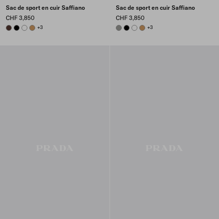
Sac de sport en cuir Saffiano
Sac de sport en cuir Saffiano
CHF 3,850
CHF 3,850
COFFEE
BLACK
WHITE
CARAMEL
+3
BAMBOO/CORK BEIGE
BLACK
WHITE
CARAMEL
+3