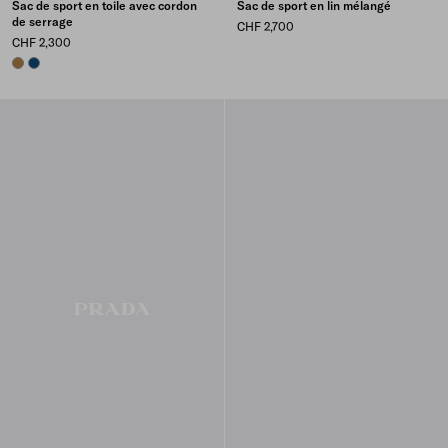
Sac de sport en toile avec cordon
Sac de sport en lin mélangé
de serrage
CHF 2,700
CHF 2,300
TABACCO
BALTIC BLUE