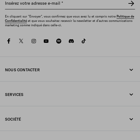
Insérez votre adresse e-mail
*
En cliquant sur "Envoyer", vous confirmez que vous avez lu et compris notre
Politique de
Confidentialité
et que vous souhaitez recevoir la newsletter et d'autres communications
marketing comme indiqué dans celle-ci.
facebook
twitter
instagram
youtube
spotify
discord
tiktok
NOUS CONTACTER
Appelez-nous +41 43 508 3665
SERVICES
Écrivez-nous sur WhatsApp
Services en ligne et en boutique
Contacts
SOCIÉTÉ
Suivi de votre commande
FAQ
Fondazione Prada
Retours