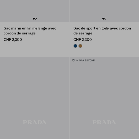
Sac marin en lin mélangé avec
Sac de sport en toile avec cordon
cordon de serrage
de serrage
CHF 2,300
CHF 2,300
BALTIC BLUE
TABACCO