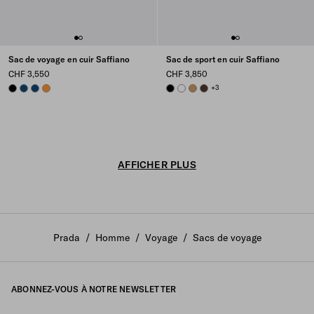
Sac de voyage en cuir Saffiano
Sac de sport en cuir Saffiano
CHF 3,550
CHF 3,850
BLACK
BRIGHT BLUE
BRIGHT BLUE
AMBER
BLACK
WHITE
CARAMEL
COFFEE
+3
AFFICHER PLUS
Prada
/
Homme
/
Voyage
/
Sacs de voyage
ABONNEZ-VOUS À NOTRE NEWSLETTER