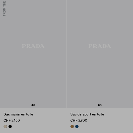
FROM THE RUNWAY
Sac marin en toile
Sac de sport en toile
CHF 2,150
CHF 2,700
DESERT BEIGE
BLACK
TABACCO
BALTIC BLUE