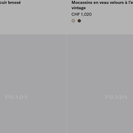
cuir brossé
Mocassins en veau velours à l’e
vintage
CHF 1,020
DESERT BEIGE
COCOA BROWN