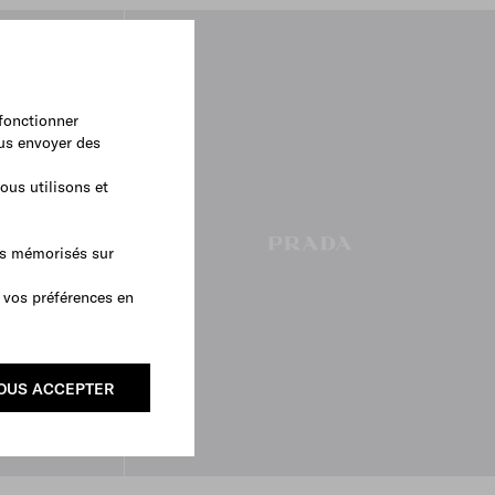
 fonctionner
ous envoyer des
ous utilisons et
as mémorisés sur
 vos préférences en
OUS ACCEPTER