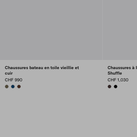
Chaussures bateau en toile vieillie et
Chaussures à la
cuir
Shuffle
CHF 990
CHF 1,030
FOREST GREEN
BALTIC BLUE
TOBACCO
DARK BROWN
BLACK