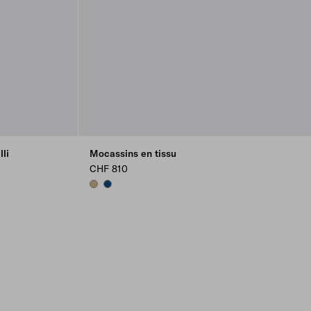
li
Mocassins en tissu
CHF 810
CORD
BALTIC BLUE