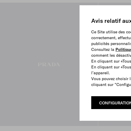
Avis relatif au
Ce Site utilise des c
correctement, effectu
publicités personnali
Consultez la
Politiqu
comment les désactive
En cliquant sur «Tous
En cliquant sur «Tou
l’appareil.
Vous pouvez choisir l
cliquant sur "Configu
CONFIGURATIO