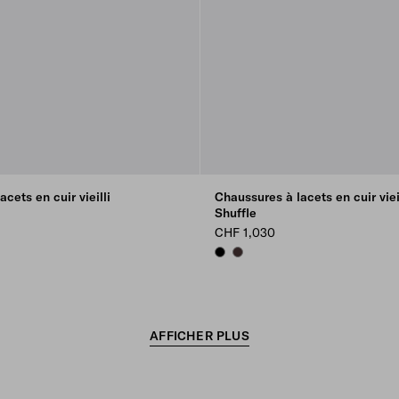
cets en cuir vieilli
Chaussures à lacets en cuir vieil
Shuffle
CHF 1,030
BLACK
DARK BROWN
AFFICHER PLUS