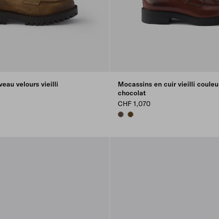
eau velours vieilli
Mocassins en cuir vieilli couleu
chocolat
CHF 1,070
COCOA BROWN
TEAK