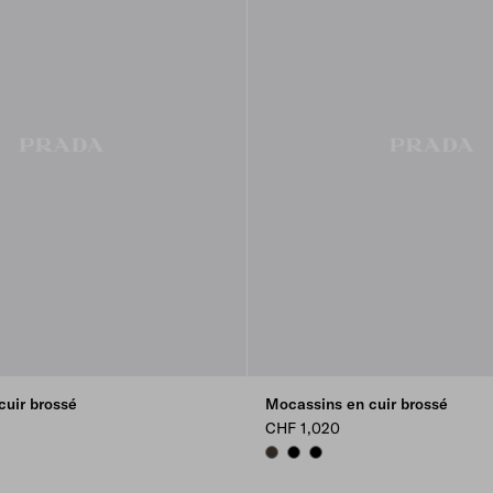
cuir brossé
Mocassins en cuir brossé
CHF 1,020
BURNT BROWN
BLACK
BLACK