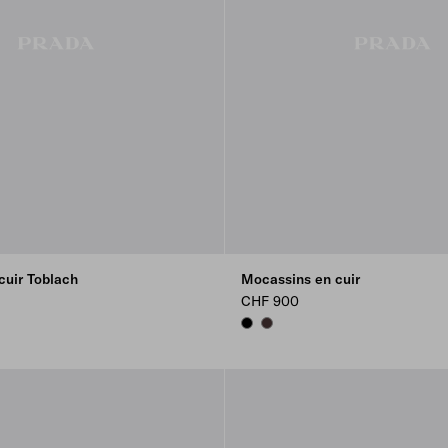
cuir Toblach
Mocassins en cuir
CHF 900
BLACK
DARK BROWN