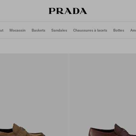
ut
Mocassin
Baskets
Sandales
Chaussures à lacets
Bottes
Ame