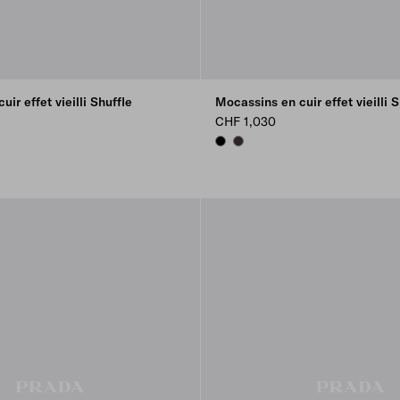
ir effet vieilli Shuffle
Mocassins en cuir effet vieilli S
CHF 1,030
BLACK
DARK BROWN