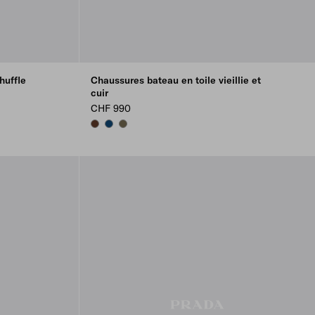
huffle
Chaussures bateau en toile vieillie et
cuir
CHF 990
TOBACCO
BALTIC BLUE
FOREST GREEN