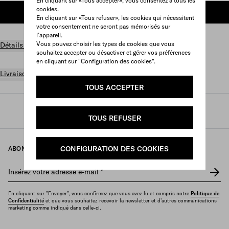
En cliquant sur «Tous accepter», vous consentez à tous les
cookies.
AJOUTER AU PANIER
En cliquant sur «Tous refuser», les cookies qui nécessitent
votre consentement ne seront pas mémorisés sur
l’appareil.
Vous pouvez choisir les types de cookies que vous
Détails du produit
souhaitez accepter ou désactiver et gérer vos préférences
en cliquant sur "Configuration des cookies".
Livraison et retours gratuits
TOUS ACCEPTER
Prada
/
Femme
/
Sacs
/
Mini sacs
TOUS REFUSER
CONFIGURATION DES COOKIES
ABONNEZ-VOUS À NOTRE NEWSLETTER
Insérez votre adresse e-mail
*
En cliquant sur "Envoyer", vous confirmez que vous avez lu et compris notre
Politique de
Confidentialité
et que vous souhaitez recevoir la newsletter et d'autres communications
marketing comme indiqué dans celle-ci.