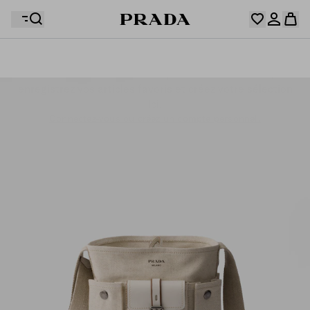
Votre wishlist est vide. Explorez les collections,
enregistrez vos articles favoris et créez votre sélection
Désolé, votre panier est vide
Connectez-vous ou créez un compte personnel.
ici.
Connectez-vous ou créez un compte personnel.
Désolé, votre panier est vide