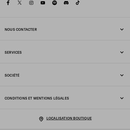
facebook
twitter
instagram
youtube
spotify
discord
tiktok
NOUS CONTACTER
Appelez-nous +41 43 508 3665
SERVICES
Écrivez-nous sur WhatsApp
Services en ligne et en boutique
Contacts
SOCIÉTÉ
Suivi de votre commande
FAQ
Fondazione Prada
Retours
CONDITIONS ET MENTIONS LÉGALES
Prada Group
Expédition et livraison
Mentions légales
Luna Rossa
LOCALISATION BOUTIQUE
Politique de Confidentialité
Développement durable