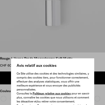
Plus d’images
Rouge à lèvres Prada Monochrome Soft Matte
Avis relatif aux cookies
CHF 60
Ce Site utilise des cookies et des technologies similaires, y
compris des cookies tiers, pour fonctionner correctement,
AJOUTER AU PANIER
effectuer des analyses statistiques, vous offrir une
meilleure expérience et vous envoyer des publicités
personnalisées.
Couleur
B102 - SIENNE
Consultez la
Politique relative aux cookies
pour en savoir
plus, connaître les cookies que nous utilisons et comment
les désactiver et/ou retirer votre consentement.