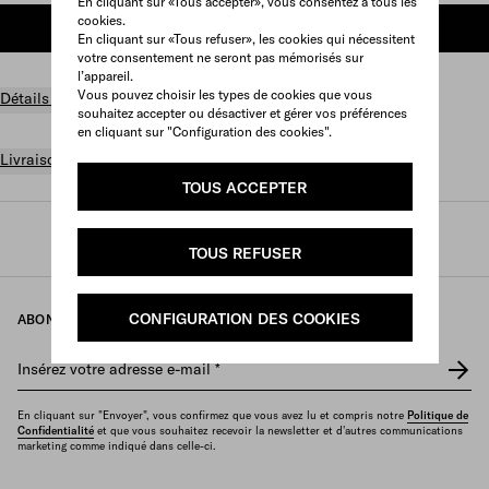
En cliquant sur «Tous accepter», vous consentez à tous les
cookies.
AJOUTER AU PANIER
En cliquant sur «Tous refuser», les cookies qui nécessitent
votre consentement ne seront pas mémorisés sur
l’appareil.
Vous pouvez choisir les types de cookies que vous
Détails du produit
souhaitez accepter ou désactiver et gérer vos préférences
en cliquant sur "Configuration des cookies".
Livraison et retours gratuits
TOUS ACCEPTER
Prada
/
Parfums et beauté
/
Beauté
/
Lèvres
TOUS REFUSER
CONFIGURATION DES COOKIES
ABONNEZ-VOUS À NOTRE NEWSLETTER
Insérez votre adresse e-mail
*
En cliquant sur "Envoyer", vous confirmez que vous avez lu et compris notre
Politique de
Confidentialité
et que vous souhaitez recevoir la newsletter et d'autres communications
marketing comme indiqué dans celle-ci.