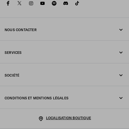
facebook
twitter
instagram
youtube
spotify
discord
tiktok
NOUS CONTACTER
Appelez-nous +41 43 508 3665
SERVICES
Écrivez-nous sur WhatsApp
Services en ligne et en boutique
Contacts
SOCIÉTÉ
Suivi de votre commande
FAQ
Fondazione Prada
Retours
CONDITIONS ET MENTIONS LÉGALES
Prada Group
Expédition et livraison
Mentions légales
Luna Rossa
LOCALISATION BOUTIQUE
Politique de Confidentialité
Développement durable