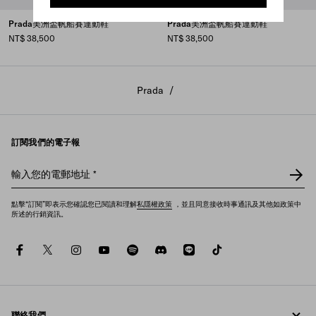
Prada美洲盃帆船賽運動鞋
Prada美洲盃帆船賽運動鞋
NT$ 38,500
NT$ 38,500
使用全新配置工具 AC Factory 為 Prada 美洲杯運動鞋打造出專屬
Prada
/
於您的詮釋。
探索
訂閱我們的電子報
輸入您的電郵地址
*
點擊“訂閱”即表示您確認您已閱讀和理解
私隱權政策
，並且同意接收時事通訊及其他如政策中
所述的行銷資訊。
facebook
twitter
instagram
youtube
spotify
discord
line
tiktok
聯絡我們