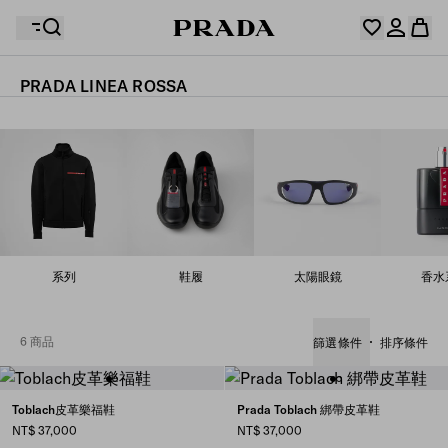
PRADA LINEA ROSSA
你的願望清單是空的。探索收藏，保存您最喜歡的物品並
您的購物袋是空的
在這裡收集它們。
登入或註冊個人帳戶。
登入或註冊個人帳戶。
您的購物袋是空的
系列
鞋履
太陽眼鏡
香水
6 商品
篩選條件
排序條件
Toblach皮革樂福鞋
Prada Toblach 綁帶皮革鞋
NT$ 37,000
NT$ 37,000