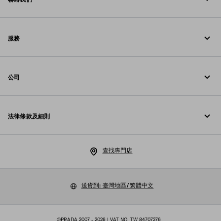
致電我們 00 800 772 32000
服務
聯絡方法
線上與門店服務
常見問題
公司
追蹤訂單
Prada 基金會
退貨
法律條款及細則
Prada 集團
配送與送達
法律通知
Luna Rossa
查找專門店
私隱政策
可持續性
Cookie 政策
送貨到: 臺灣地區/繁體中文
工作機會
Cookies 設定
©PRADA 2007 - 2026
| VAT NO. TW 84707276