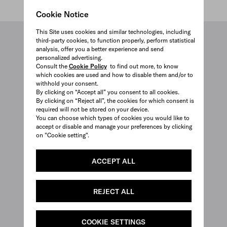
Cookie Notice
This Site uses cookies and similar technologies, including
third-party cookies, to function properly, perform statistical
analysis, offer you a better experience and send
personalized advertising.
Consult the
Cookie Policy
to find out more, to know
which cookies are used and how to disable them and/or to
withhold your consent.
By clicking on “Accept all” you consent to all cookies.
By clicking on “Reject all”, the cookies for which consent is
required will not be stored on your device.
You can choose which types of cookies you would like to
accept or disable and manage your preferences by clicking
on "Cookie setting".
ACCEPT ALL
REJECT ALL
COOKIE SETTINGS