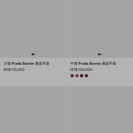
大號 Prada Bonnie 麂皮手袋
中號 Prada Bonnie 麂皮手袋
NT$ 110,000
NT$ 100,000
COCOA BROWN
CINNAMON
BURGUNDY
ANTHRACITE GRAY