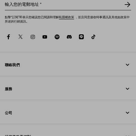
輸入您的電郵地址
*
點擊“訂閱”即表示您確認您已閱讀和理解
私隱權政策
，並且同意接收時事通訊及其他如政策中
所述的行銷資訊。
facebook
twitter
instagram
youtube
spotify
discord
line
tiktok
聯絡我們
致電我們 00 800 772 32000
服務
聯絡方法
線上與門店服務
常見問題
公司
追蹤訂單
Prada 基金會
退貨