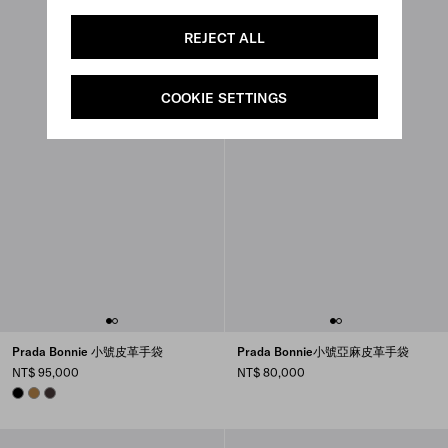
REJECT ALL
COOKIE SETTINGS
Prada Bonnie 小號皮革手袋
Prada Bonnie小號亞麻皮革手袋
NT$ 95,000
NT$ 80,000
BLACK
CAMEO
DARK BROWN