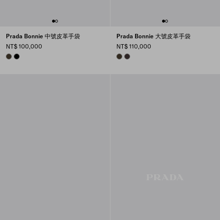
Prada Bonnie 中號皮革手袋
Prada Bonnie 大號皮革手袋
NT$ 100,000
NT$ 110,000
FOREST
BLACK
FOREST
DARK BROWN