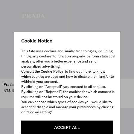
Cookie Notice
This Site uses cookies and similar technologies, including
third-party cookies, to function properly, perform statistical
analysis, offer you a better experience and send
personalized advertising.
Consult the
Cookie Policy
to find out more, to know
which cookies are used and how to disable them and/or to
withhold your consent.
Prada Bonnie 中號麂皮手袋
Prada Bonnie 小號皮革手袋
By clicking on “Accept all” you consent to all cookies.
NT$ 100,000
NT$ 95,000
By clicking on “Reject all”, the cookies for which consent is
required will not be stored on your device.
CAMEO
BLACK
DARK BROWN
You can choose which types of cookies you would like to
accept or disable and manage your preferences by clicking
on "Cookie setting".
ACCEPT ALL