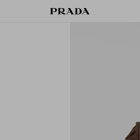
قائمة أمنياتك فارغة. استكشفوا المجموعات،
حقيبة التسوق فارغة
حفظوا قطعكم المفضّلة، واستلموها من هنا.
سجِّل الدخول أو أنشئ حسابك الشخصي
سجِّل الدخول أو أنشئ حسابك الشخصي