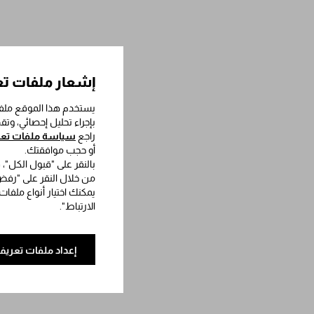
إشعار ملفات تع
يستخدم هذا الموقع ملفا
بإجراء تحليل إحصائي، وت
راجع
سياسة ملفات تعري
أو حجب موافقتك.
بالنقر على "قبول الكل"،
من خلال النقر على "رفض 
يمكنك اختيار أنواع ملفات
الارتباط".
إعداد ملفات تعريف 