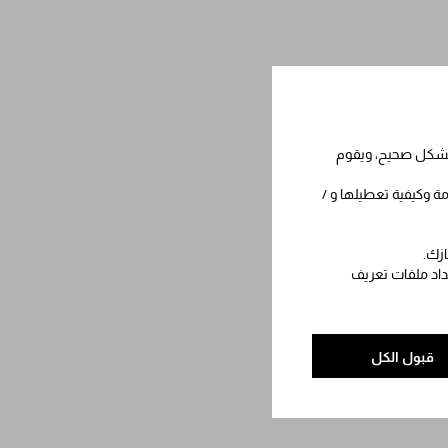
 بشكل صحيح، ويقوم
مة وكيفية تعطيلها و /
ازك.
عداد ملفات تعريف
قبول الكل