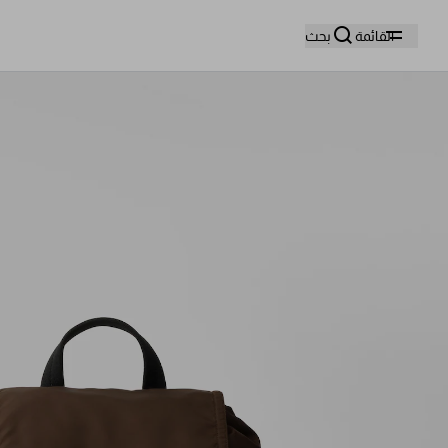
وا
القائمة
بحث