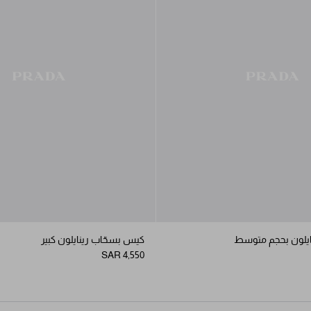
ايلون بحجم متوسط
كيس بسحّاب رينايلون كبير
SAR 4,550