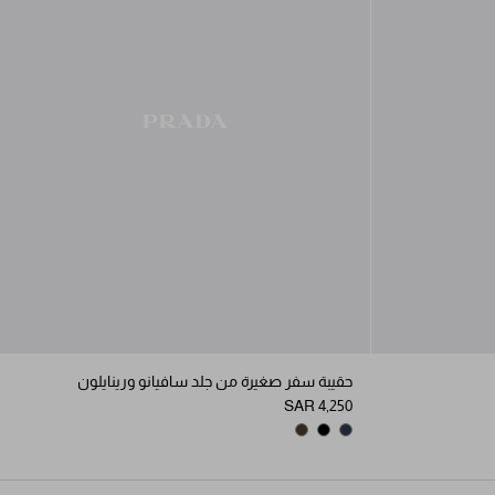
حقيبة سفر صغيرة من جلد سافيانو ورينايلون
SAR 4,250
FOREST
BLACK
NAVY