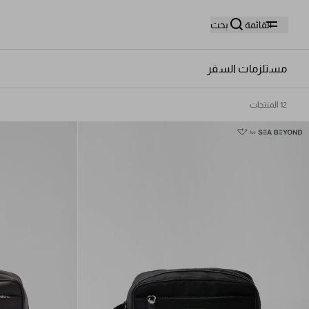
وا
القائمة
بحث
مستلزمات السفر
12 المنتجات