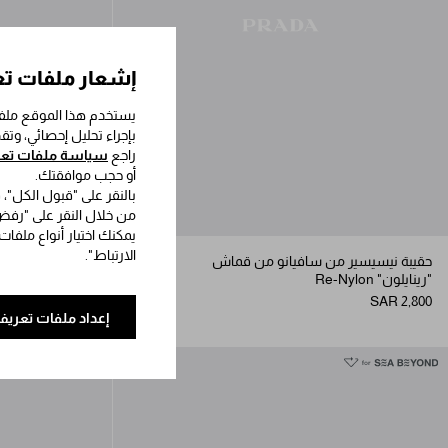
إشعار ملفات تع
يستخدم هذا الموقع ملفا
بإجراء تحليل إحصائي، وت
راجع
سياسة ملفات تعري
أو حجب موافقتك.
بالنقر على "قبول الكل"،
من خلال النقر على "رفض 
يمكنك اختيار أنواع ملفات
الارتباط".
حقيبة نيسيسير من سافيانو من قماش
"رينايلون" Re-Nylon
الرينايلون والجلد
SAR 2,800
SAR 2,800
إعداد ملفات تعريف 