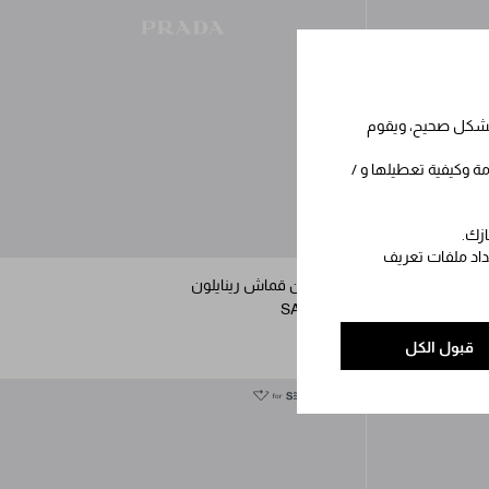
 بشكل صحيح، ويقوم
مة وكيفية تعطيلها و /
ازك.
عداد ملفات تعريف
Prada Speedro من قماش
كيس من قماش رينايلون
SAR 4,200
قبول الكل