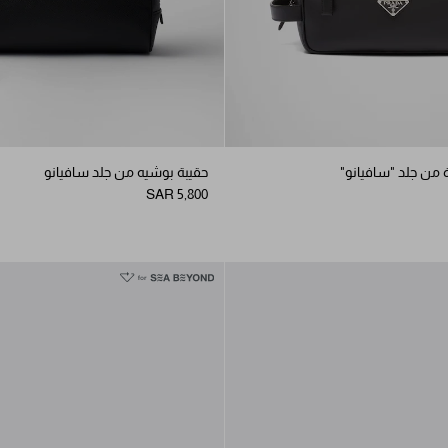
من جلد "سافيانو"
حقيبة بوشيه من جلد سافيانو
SAR 5,800
BAMBOO