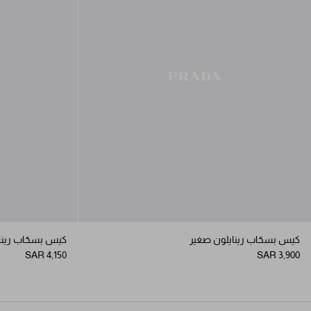
كيس بسحّاب رينايلون صغير
كيس بسحّاب رين
SAR 4,150
SAR 3,900