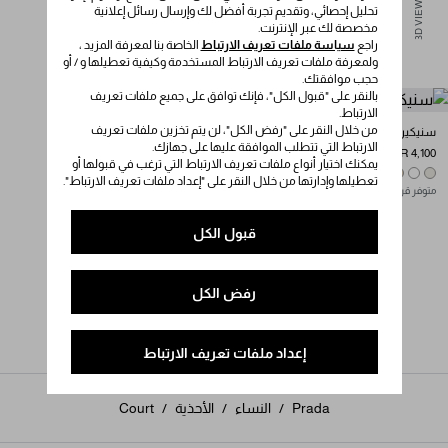
3D VIEW
تحليل إحصائي، وتقديم تجربة أفضل لك وإرسال رسائل إعلانية
مخصصة لك عبر الإنترنت.
راجع
سياسة ملفات تعريف الارتباط
الخاصة بنا لمعرفة المزيد ،
ولمعرفة ملفات تعريف الارتباط المستخدمة وكيفية تعطيلها و / أو
حجب موافقتك.
بالنقر على "قبول الكل"، فإنك توافق على جميع ملفات تعريف
الارتباط.
من خلال النقر على "رفض الكل"، لن يتم تخزين ملفات تعريف
سنيكيرز Court جلد
الارتباط التي تتطلب الموافقة عليها على جهازك.
SAR 4,100
يمكنك اختيار أنواع ملفات تعريف الارتباط التي ترغب في قبولها أو
DESERT BEIGE
CHALK WHITE
WHITE
تعطيلها وإدارتها من خلال النقر على "إعداد ملفات تعريف الارتباط".
متوفر قريباً عبر الإنترنت
قبول الكل
رفض الكل
إعداد ملفات تعريف الارتباط
Prada
/
النساء
/
الأحذية
/
Court