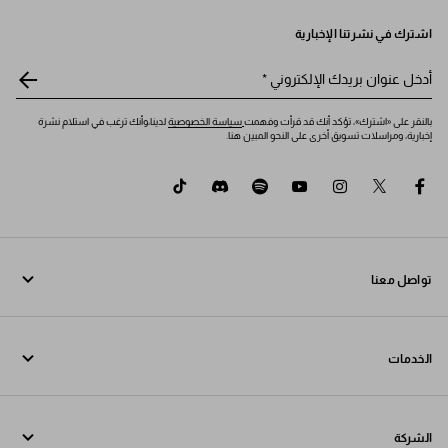
اشترك في نشرتنا الإخبارية
أدخل عنوان بريدك الإلكتروني
*
بالنقر على «اشترك»، تؤكد أنك قد قرأت وفهمت
سياسة الخصوصية
لدينا،وأنك ترغب في استلام نشرة
إخبارية، ومراسلات تسويق أخرى على النحو المبين هنا.
tiktok
discord
spotify
youtube
instagram
twitter
facebook
تواصل معنا
اتصل بنا 800 244 0245
الخدمات
تواصل معنا عبر WhatsApp
خدمات عبر الإنترنت وفي المتجر
جهات الاتصال
الشركة