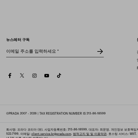
살펴보기
뉴스레터 구독
이메일 주소를 입력하세요
*
facebook
twitter
instagram
youtube
tiktok
©PRADA 2007 - 2026
| TAX REGISTRATION NUMBER IS 213-86-18599
회사명: 프라다 코리아 (유). 사업자등록번호: 213-86-18599. 대표자: 최문영. 개인정보 보호책임자
522-7199. 이메일:
client.service.kr@prada.com
.
법적고지 및 및 이용약관
. 호스팅 서비스: WI