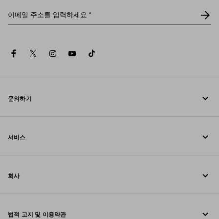
이메일 주소를 입력하세요
*
facebook
twitter
instagram
youtube
tiktok
문의하기
전화 문의 080-522-7199
서비스
연락처
온라인 및 매장 서비스
FAQ
회사
주문 추적
Fondazione Prada
반품
법적 고지 및 이용약관