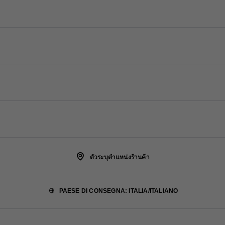
ติดต่อเรา
โทรหาเรา +800 77232 000
บริษัท
เขียนถึงเราใน WhatsApp
Fondazione Prada
ข้อมูลการติดต่อ
ข้อกำหนดและเงื่อนไขทางกฎหมาย
Prada Group
ประกาศทางกฎหมาย
คำถามที่พบบ่อย
Luna Rossa
ตัวระบุตำแหน่งร้านค้า
นโยบายความเป็นส่วนตัว
ความยั่งยืน
PAESE DI CONSEGNA: ITALIA/ITALIANO
นโยบายคุกกี้
ร่วมงานกับเรา
การตั้งค่าคุกกี้
©PRADA 2007 - 2026 | VAT no. 0105540057715