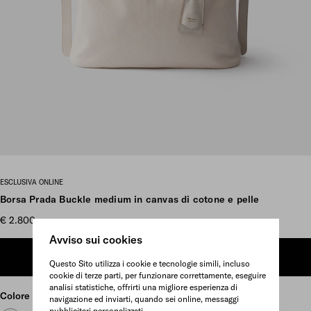
Vedi più foto
ESCLUSIVA ONLINE
Borsa Prada Buckle medium in canvas di cotone e pelle
€ 2.800
Avviso sui cookies
AGGIUNGI AL CARRELLO
Questo Sito utilizza i cookie e tecnologie simili, incluso
cookie di terze parti, per funzionare correttamente, eseguire
analisi statistiche, offrirti una migliore esperienza di
Colore
Bianco
navigazione ed inviarti, quando sei online, messaggi
pubblicitari personalizzati.