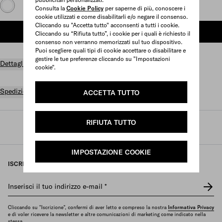
Consulta la
Cookie Policy
per saperne di più, conoscere i
cookie utilizzati e come disabilitarli e/o negare il consenso.
Cliccando su "Accetta tutto" acconsenti a tutti i cookie.
AGGIUNGI AL CARRELLO
Cliccando su “Rifiuta tutto”, i cookie per i quali è richiesto il
consenso non verranno memorizzati sul tuo dispositivo.
Puoi scegliere quali tipi di cookie accettare o disabilitare e
gestire le tue preferenze cliccando su "Impostazioni
Dettagli prodotto
cookie".
Spedizioni e resi gratuiti
ACCETTA TUTTO
RIFIUTA TUTTO
Prada
/
Donna
/
Borse
/
Borse a mano
IMPOSTAZIONE COOKIE
ISCRIVITI ALLA NOSTRA NEWSLETTER
Inserisci il tuo indirizzo e-mail
*
Cliccando su "Iscrizione", confermi di aver letto e compreso la nostra
Informativa Privacy
e di voler ricevere la newsletter e altre comunicazioni di marketing come indicato nella
stessa.