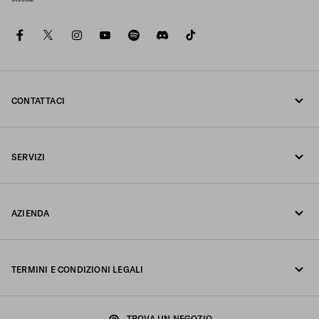
facebook
twitter
instagram
youtube
spotify
discord
tiktok
CONTATTACI
Chiamaci +39 02 947 52 090
SERVIZI
Scrivici su Whatsapp
Servizi online e in negozio
Contatti
AZIENDA
Traccia il tuo ordine
FAQ
Fondazione Prada
Resi
TERMINI E CONDIZIONI LEGALI
Prada Group
Spedizioni e consegne
Nota legale
Luna Rossa
TROVA UN NEGOZIO