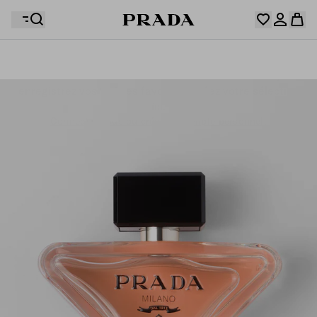
Votre wishlist est vide. Explorez les collections,
enregistrez vos articles favoris et créez votre sélection
Désolé, votre panier est vide
Connectez-vous ou créez un compte personnel.
ici.
Connectez-vous ou créez un compte personnel.
Désolé, votre panier est vide