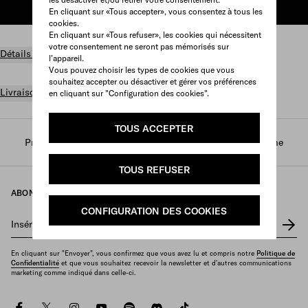
AJOUTER AU PANIER
En cliquant sur «Tous accepter», vous consentez à tous les
cookies.
En cliquant sur «Tous refuser», les cookies qui nécessitent
votre consentement ne seront pas mémorisés sur
Détails du produit
l’appareil.
Vous pouvez choisir les types de cookies que vous
souhaitez accepter ou désactiver et gérer vos préférences
Livraison et retours gratuits
en cliquant sur "Configuration des cookies".
TOUS ACCEPTER
Prada
/
Parfums et beauté
/
Parfums
/
Parfums femme
TOUS REFUSER
ABONNEZ-VOUS À NOTRE NEWSLETTER
CONFIGURATION DES COOKIES
Insérez votre adresse e-mail
*
En cliquant sur "Envoyer", vous confirmez que vous avez lu et compris notre
Politique de
Confidentialité
et que vous souhaitez recevoir la newsletter et d'autres communications
marketing comme indiqué dans celle-ci.
facebook
twitter
instagram
youtube
spotify
discord
tiktok