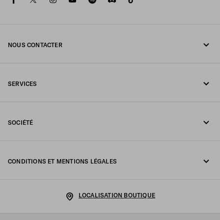
NOUS CONTACTER
Appelez-nous +33 1 862 66 486
SERVICES
Écrivez-nous sur WhatsApp
Services en ligne et en boutique
Contacts
SOCIÉTÉ
Suivi de votre commande
FAQ
Fondazione Prada
Retours
CONDITIONS ET MENTIONS LÉGALES
Prada Group
Expédition et livraison
Mentions légales
Luna Rossa
LOCALISATION BOUTIQUE
Politique de Confidentialité
Développement durable