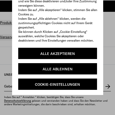
und wie Sie diese deaktivieren und/oder Ihre Zustimmung
verweigern können.
ZUM WARENKORB HINZUFÜGEN
Indem Sie auf „Alle akzeptieren“ klicken, stimmen Sie allen
Cookies zu.
Indem Sie auf „Alle ablehnen“ klicken, werden die
Produktdetails
zustimmungspflichtigen Cookies nicht auf Ihrem Gerät
gespeichert.
Sie können durch Klicken auf „Cookie-Einstellung“
auswählen, welche Cookies Sie akzeptieren oder
Versand und Rückgabe gratis
deaktivieren und Ihre Einstellungen verwalten möchten.
ALLE AKZEPTIEREN
Prada
/
Damen
/
Taschen
/
Minitaschen
ALLE ABLEHNEN
UNSEREN NEWSLETTER ERHALTEN
COOKIE-EINSTELLUNGEN
Geben Sie Ihre E-Mail-Adresse ein
*
Indem Sie auf " Anmelden " klicken, bestätigen Sie, dass Sie unsere
Datenschutzerklärung
gelesen und verstanden haben und dass Sie den Newsletter und
andere Marketingmitteilungen, die darin beschrieben sind, erhalten möchten.