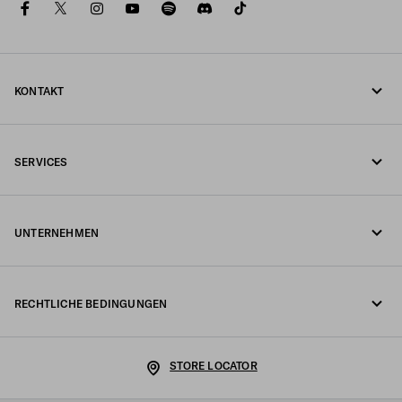
facebook
twitter
instagram
youtube
spotify
discord
tiktok
KONTAKT
Rufen Sie uns an +49 30 3080 9268
SERVICES
Schreiben Sie uns per WhatsApp
Online- und In-Store-Services
Kontakte
UNTERNEHMEN
Ihre Bestellung verfolgen
FAQ
Fondazione Prada
Rückgaben
RECHTLICHE BEDINGUNGEN
Prada Group
Versand und Lieferung
Impressum
Luna Rossa
STORE LOCATOR
Datenschutzerklärung
Nachhaltigkeit